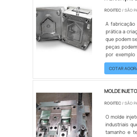
ROGITEC
/ SÃO P
A fabricação
prática a cri
que podem ser 
peças podem 
por exemplo 
moldes são i
COTAR AGOR
final, por iss
MOLDE INJETO
ROGITEC
/ SÃO P
O molde injet
industriais 
tamanho e te