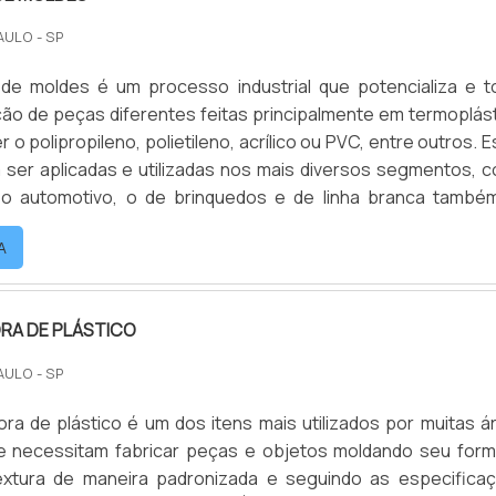
AULO - SP
 de moldes é um processo industrial que potencializa e t
ação de peças diferentes feitas principalmente em termoplást
o polipropileno, polietileno, acrílico ou PVC, entre outros. E
ser aplicadas e utilizadas nos mais diversos segmentos, 
o automotivo, o de brinquedos e de linha branca també
mportantes por interferir diretamente na qualidade do pro
A
o a fabricação de molde deve ser feit.
RA DE PLÁSTICO
AULO - SP
ora de plástico é um dos itens mais utilizados por muitas á
que necessitam fabricar peças e objetos moldando seu form
xtura de maneira padronizada e seguindo as especifica