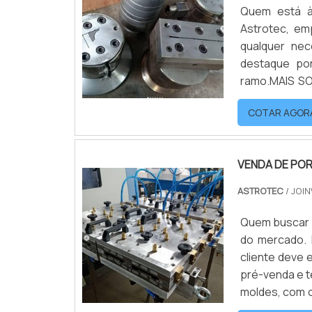
Quem está à
Astrotec, em
qualquer nec
destaque po
ramo.MAIS S
venda de mol
COTAR AGOR
Astrotec. É po
VENDA DE PO
ASTROTEC
/ JOIN
Quem buscar p
do mercado. 
cliente deve
pré-venda e t
moldes, com o
qualidade e 