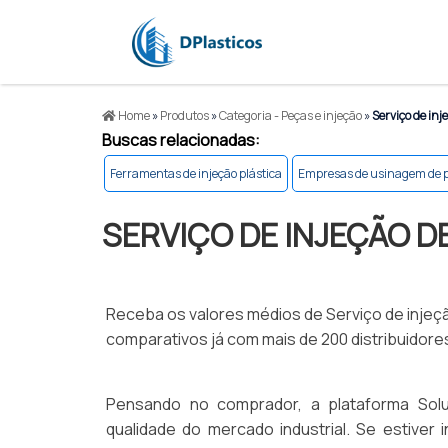
Home
»
Produtos
»
Categoria - Peças e injeção
»
Serviço de inj
Buscas relacionadas:
Ferramentas de injeção plástica
Empresas de usinagem de p
SERVIÇO DE INJEÇÃO D
Receba os valores médios de Serviço de injeçã
comparativos já com mais de 200 distribuidores
Pensando no comprador, a plataforma Solu
qualidade do mercado industrial. Se estiver