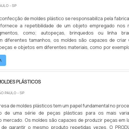
AULO - SP
confecção de moldes plástico se responsabiliza pela fabric
fornece a repetibilidade de um objeto empregado nos 
gmentos, como; autopeças, brinquedos ou linha bra
m diferentes tamanhos, os moldes são capazes de criar
 peças e objetos em diferentes materiais, como por exempl
os.Requisitos da utilização da máquina Logística ágil; Pr
A
ficado normativo de fabricação; Disponibilidade de demanda.
MOLDES PLÁSTICOS
ÃO PAULO - SP
esa de moldes plásticos tem um papel fundamental no proc
ão de uma série de peças plásticas para os mais vari
 mercado. Os moldes são capazes de produzir peças em l
m de garantir o mesmo produto repetidas vezes. O PRO