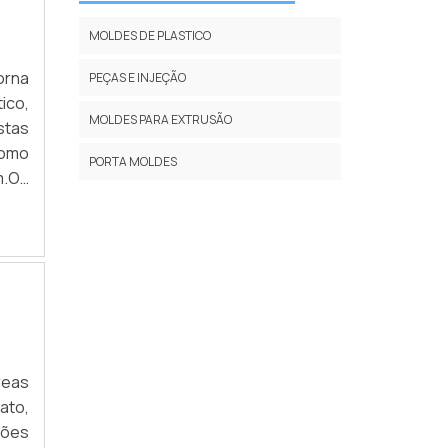
MOLDES DE PLASTICO
orna
PEÇAS E INJEÇÃO
ico,
MOLDES PARA EXTRUSÃO
stas
como
PORTA MOLDES
m.Os
duto
reas
ato,
ções