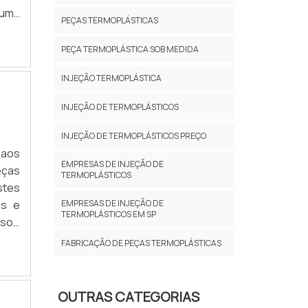
 uma
PEÇAS TERMOPLÁSTICAS
pode
olde
PEÇA TERMOPLÁSTICA SOB MEDIDA
INJEÇÃO TERMOPLÁSTICA
INJEÇÃO DE TERMOPLÁSTICOS
INJEÇÃO DE TERMOPLÁSTICOS PREÇO
 aos
EMPRESAS DE INJEÇÃO DE
eças
TERMOPLÁSTICOS
stes
os e
EMPRESAS DE INJEÇÃO DE
TERMOPLÁSTICOS EM SP
 sob
te e
FABRICAÇÃO DE PEÇAS TERMOPLÁSTICAS
OUTRAS CATEGORIAS