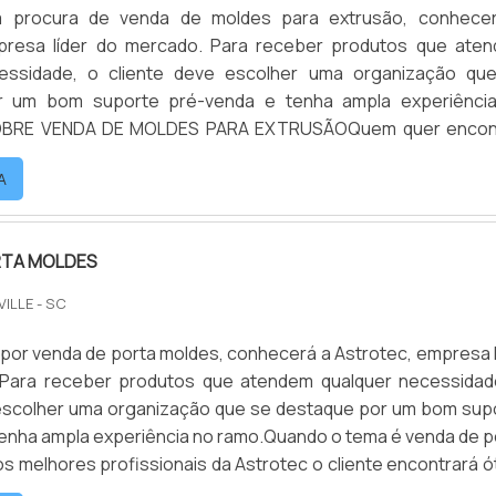
 procura de venda de moldes para extrusão, conhece
presa líder do mercado. Para receber produtos que ate
essidade, o cliente deve escolher uma organização qu
r um bom suporte pré-venda e tenha ampla experiênci
OBRE VENDA DE MOLDES PARA EXTRUSÃOQuem quer encon
des para extrusão em uma empresa responsável, descob
A
ssível encontrar mol...
RTA MOLDES
VILLE - SC
or venda de porta moldes, conhecerá a Astrotec, empresa l
Para receber produtos que atendem qualquer necessidad
 escolher uma organização que se destaque por um bom sup
enha ampla experiência no ramo.Quando o tema é venda de p
s melhores profissionais da Astrotec o cliente encontrará ó
comprometimento com o resultado final.OUTRAS INFORMA