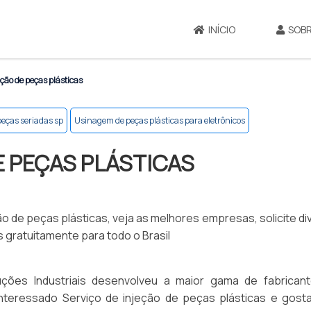
INÍCIO
SOBR
eção de peças plásticas
eças seriadas sp
Usinagem de peças plásticas para eletrônicos
E PEÇAS PLÁSTICAS
o de peças plásticas, veja as melhores empresas, solicite d
 gratuitamente para todo o Brasil
ções Industriais desenvolveu a maior gama de fabrican
 interessado Serviço de injeção de peças plásticas e gosta