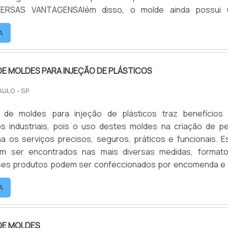
ERSAS VANTAGENSAlém disso, o molde ainda possui
e permite a construção de uma ou várias cavidades, o que 
A
ntidade de peças por hora, associado ao tempo de ciclo. O m
E MOLDES PARA INJEÇÃO DE PLÁSTICOS
AULO - SP
 de moldes para injeção de plásticos traz benefícios
s industriais, pois o uso destes moldes na criação de p
na os serviços precisos, seguros, práticos e funcionais. E
m ser encontrados nas mais diversas medidas, format
es produtos podem ser confeccionados por encomenda e
rdo com as especificações técnicas exigidas para cada clien
A
bricação de moldes deve ser feita por profissionais qual.
DE MOLDES