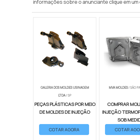
informações sobre o anunciante clique em um 
GALERIA DOS MOLDES USINAGEM
MVA MOLDES
/ SÃO P
LTDA
/ SP
PEÇAS PLÁSTICAS POR MEIO
COMPRAR MOL
DE MOLDES DE INJEÇÃO
INJEÇÃO TERMO
SOB MEDI
COTAR AGORA
COTAR AGO