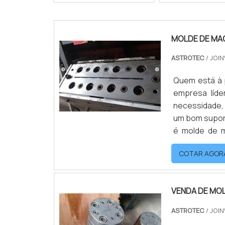
MOLDE DE MA
ASTROTEC
/ JOIN
Quem está à 
empresa líde
necessidade,
um bom supor
é molde de m
encontrará
COTAR AGOR
INFORMAÇÕES
VENDA DE MO
ASTROTEC
/ JOIN