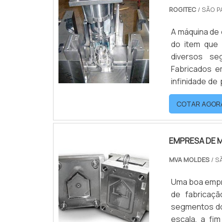
ROGITEC
/ SÃO P
A máquina de 
do item que 
diversos se
Fabricados e
infinidade de
termoplástic
COTAR AGOR
justos; Certi
EMPRESA DE 
MVA MOLDES
/ S
Uma boa empr
de fabricaç
segmentos do
escala, a fi