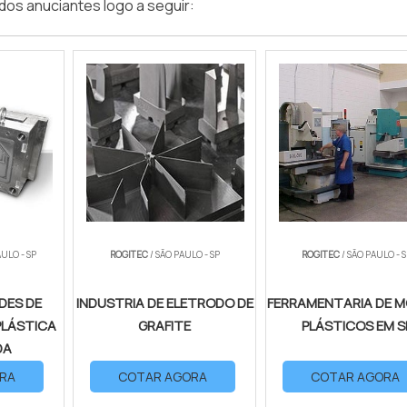
dos anuciantes logo a seguir:
AULO - SP
ROGITEC
/ SÃO PAULO - SP
ROGITEC
/ SÃO PAULO - 
DES DE
INDUSTRIA DE ELETRODO DE
FERRAMENTARIA DE 
PLÁSTICA
GRAFITE
PLÁSTICOS EM S
DA
RA
COTAR AGORA
COTAR AGORA