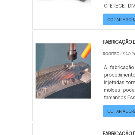
OFERECE DIV
estrutura qu
COTAR AGOR
definir a qua
de in.
FABRICAÇÃO D
ROGITEC
/ SÃO P
A fabricação
procedimento
injetadas tor
moldes pode
tamanhos.Ess
medida de aco
COTAR AGOR
situação. A fa
FABRICAÇÃO 