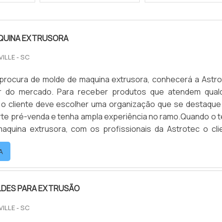
QUINA EXTRUSORA
VILLE - SC
procura de molde de maquina extrusora, conhecerá a Astro
r do mercado. Para receber produtos que atendem qual
 o cliente deve escolher uma organização que se destaque
te pré-venda e tenha ampla experiência no ramo.Quando o 
aquina extrusora, com os profissionais da Astrotec o cli
 proteção e suporte personalizado via WhatsApp.
A
 SOBRE...
LDES PARA EXTRUSÃO
VILLE - SC