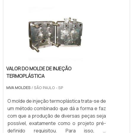
eletroerosão.O eletrodo em grafite possui
características de tamanho e forma
semelhantes a peça que será fabricada pelo
molde, servindo como matriz para a
produção de peças precisas em tai.
VALOR DO MOLDE DE INJEÇÃO
TERMOPLÁSTICA
MVA MOLDES
/ SÃO PAULO - SP
O molde de injeção termoplástica trata-se de
um método combinado que dá a forma e faz
com que a produção de diversas peças seja
possível, exatamente como o projeto pré-
definido requisitou. Para isso, é