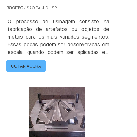
ROGITEC
/ SÃO PAULO - SP
O processo de usinagem consiste na
fabricação de artefatos ou objetos de
metais para os mais variados segmentos.
Essas peças podem ser desenvolvidas em
escala, quando podem ser aplicadas em
equipamentos e máquinas diferentes, ou
COTAR AGORA
podem ser fabricadas para situações
específicas.Informações adicionaisAs
empresas de usinagem de peças seriadas e
não seriadas podem disponibilizar produtos
para: Construção Civil; Fábricas; Autopeças;
Entre outras. É importante buscar algumas
características quando se .