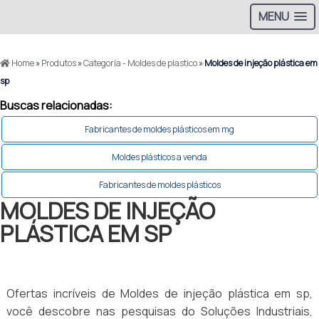
MENU
Home
»
Produtos
»
Categoria - Moldes de plastico
»
Moldes de injeção plástica em
sp
Buscas relacionadas:
Fabricantes de moldes plásticos em mg
Moldes plásticos a venda
Fabricantes de moldes plásticos
MOLDES DE INJEÇÃO
PLÁSTICA EM SP
Ofertas incríveis de Moldes de injeção plástica em sp,
você descobre nas pesquisas do Soluções Industriais,