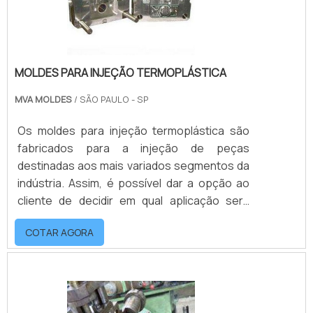
MOLDES PARA INJEÇÃO TERMOPLÁSTICA
MVA MOLDES
/ SÃO PAULO - SP
Os moldes para injeção termoplástica são
fabricados para a injeção de peças
destinadas aos mais variados segmentos da
indústria. Assim, é possível dar a opção ao
cliente de decidir em qual aplicação será
usada no produto final, e todas as
COTAR AGORA
especificações e exigências estabelecidas
serão seguidas à risca.o produto oferece
diversas vantagensA fabricação do molde
passa por diversos testes de qualidade.
Sendo assim, o projeto só é entregue