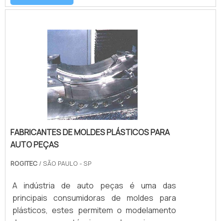
se e adquire a forma fixa
predeterminada.mais informações sobre o
produtoUm molde pode ter uma ou mais
cavidades. E quanto mais cavidades, maior
será a produtividade. Geralmente dividida em
duas partes, a cavidade do molde gar.
FABRICANTES DE MOLDES PLÁSTICOS PARA
AUTO PEÇAS
ROGITEC
/ SÃO PAULO - SP
A indústria de auto peças é uma das
principais consumidoras de moldes para
plásticos, estes permitem o modelamento