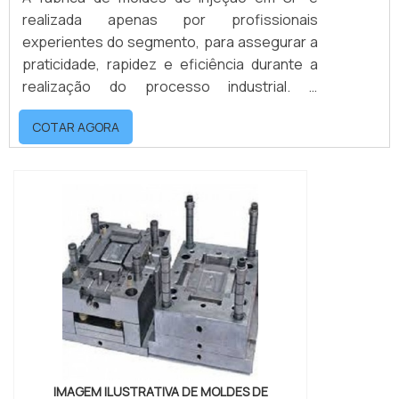
realizada apenas por profissionais
experientes do segmento, para assegurar a
praticidade, rapidez e eficiência durante a
realização do processo industrial. A
fabricação de confiança comprovada segue
COTAR AGORA
todas as normas exigidas.Durante a
fabricação de moldes algumas etapas são
fundamentais para assegurar que as
especificações técnicas sejam seguidas à
risca, já que o desempenho do molde
interfere diret...
IMAGEM ILUSTRATIVA DE MOLDES DE