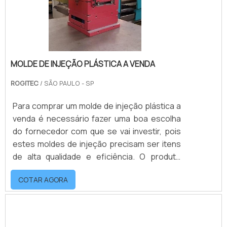
determinadas atra.
MOLDE DE INJEÇÃO PLÁSTICA A VENDA
ROGITEC
/ SÃO PAULO - SP
Para comprar um molde de injeção plástica a
venda é necessário fazer uma boa escolha
do fornecedor com que se vai investir, pois
estes moldes de injeção precisam ser itens
de alta qualidade e eficiência. O produto
pode ser confeccionado em diversos
COTAR AGORA
tamanhos e formatos dependendo da peça a
qual vai moldar e para qual finalidade, além de
ser produzido por encomenda e sob medida
de acordo com as especificações técnicas