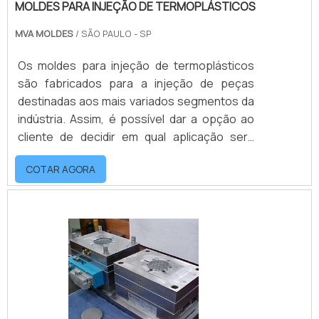
MOLDES PARA INJEÇÃO DE TERMOPLÁSTICOS
MVA MOLDES
/ SÃO PAULO - SP
Os moldes para injeção de termoplásticos
são fabricados para a injeção de peças
destinadas aos mais variados segmentos da
indústria. Assim, é possível dar a opção ao
cliente de decidir em qual aplicação será
usada no produto final, e todas as
COTAR AGORA
especificações e exigências estabelecidas
serão seguidas à risca.O PRODUTO
OFERECE UMA SÉRIE DE VANTAGENSA
fabricação do molde passa por diversos
testes de qualidade. Sendo assim, o projeto
só é entregue quando o produto está apto
para atender às necessidad.