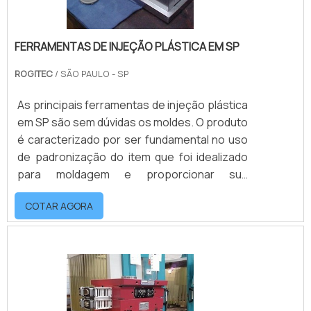
FERRAMENTAS DE INJEÇÃO PLÁSTICA EM SP
ROGITEC
/ SÃO PAULO - SP
As principais ferramentas de injeção plástica
em SP são sem dúvidas os moldes. O produto
é caracterizado por ser fundamental no uso
de padronização do item que foi idealizado
para moldagem e proporcionar sua
repetibilidade, traz extrema praticidade e
COTAR AGORA
rapidez aos procedimentos industriais a que
são aplicados.Os moldes podem ser
confeccionados nos mais diversos modelos,
pois são ferramentas de injeção plástica
versáteis e diferenciam-se por suas
medidas, formato e textura que são