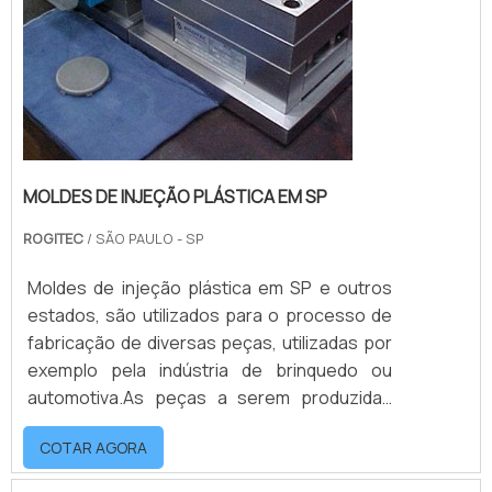
MOLDES DE INJEÇÃO PLÁSTICA EM SP
ROGITEC
/ SÃO PAULO - SP
Moldes de injeção plástica em SP e outros
estados, são utilizados para o processo de
fabricação de diversas peças, utilizadas por
exemplo pela indústria de brinquedo ou
automotiva.As peças a serem produzidas
podem variar em complexidade, o molde
COTAR AGORA
deve ser projetado para garantir a precisão
da peça em sua função, por isso é