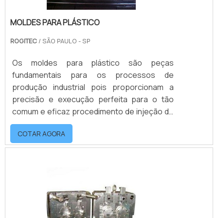
MOLDES PARA PLÁSTICO
ROGITEC
/ SÃO PAULO - SP
Os moldes para plástico são peças
fundamentais para os processos de
produção industrial pois proporcionam a
precisão e execução perfeita para o tão
comum e eficaz procedimento de injeção de
plásticos. Capazes de atender a diferentes
COTAR AGORA
segmentos e demandas, como o
automobilístico por exemplo, os moldes de
plástico podem ser dos mais diferentes
tamanhos e formatos de acordo com a sua
necessidade, além de serem peças: Muito
resistentes; Com alta durabilidade. Com um
custo-benefício atraente; Uso fác.