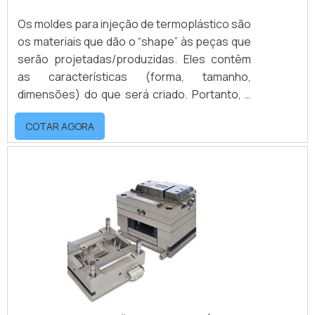
Os moldes para injeção de termoplástico são
os materiais que dão o “shape” às peças que
serão projetadas/produzidas. Eles contêm
as características (forma, tamanho,
dimensões) do que será criado. Portanto, a
qualidade da peça final depende muito da
COTAR AGORA
qualidade de seu molde. Sendo assim,
comprar moldes para termoplástico é uma
ótima escolha!mais sobre a confecção do
produtoNormalmente, os moldes são
confeccionados em aço ou ligas metálicas,
tendo a sua estrutura básica formada por
cavid.