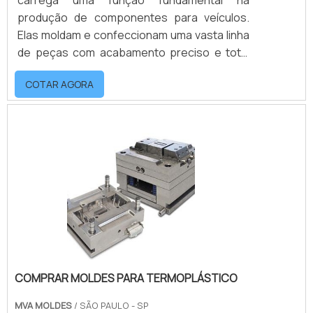
carrega uma função fundamental na
produção de componentes para veículos.
Elas moldam e confeccionam uma vasta linha
de peças com acabamento preciso e total
fidelidade às especificações técnicas
COTAR AGORA
requeridas para os projetos, sendo
fabricadas por encomenda e sob medida. A
injeção de peças automotiva é um método
novo que garante total rapidez de produção
e praticidade, fabricando peças resistentes,
eficazes e com alta durabilidade.Matérias-
primas presentes .
COMPRAR MOLDES PARA TERMOPLÁSTICO
MVA MOLDES
/ SÃO PAULO - SP