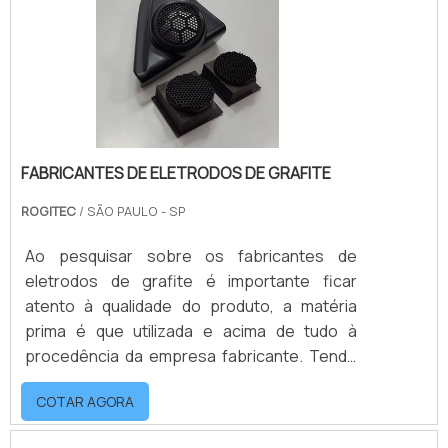
FABRICANTES DE ELETRODOS DE GRAFITE
ROGITEC
/ SÃO PAULO - SP
Ao pesquisar sobre os fabricantes de
eletrodos de grafite é importante ficar
atento à qualidade do produto, a matéria
prima é que utilizada e acima de tudo à
procedência da empresa fabricante. Tendo
em vista que os eletrodos em grafite para
COTAR AGORA
matrizes são peças utilizadas para o
processo de usinagem de molde por