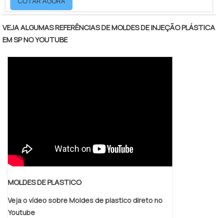
COTAR AGORA
3D, por fim este molde específico é
fabricado e está pronto para criar peças ou
objetos de diferentes tamanhos, formatos e
VEJA ALGUMAS REFERÊNCIAS DE MOLDES DE INJEÇÃO PLÁSTICA
materiais, quando inserido em uma máquina
EM SP NO YOUTUBE
injetora.É essencial que as fábricas de
moldes para injetoras sejam capazes de
trabalhar c.
MOLDES DE PLASTICO
Veja o vídeo sobre Moldes de plastico direto no
Youtube