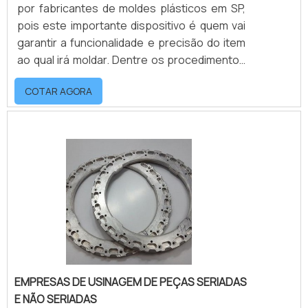
por fabricantes de moldes plásticos em SP,
pois este importante dispositivo é quem vai
garantir a funcionalidade e precisão do item
ao qual irá moldar. Dentre os procedimentos
necessários para a criação de um molde
COTAR AGORA
convencional ou complexo, a fábrica moldes
plástico precisa ser capaz de suprir
diferentes demandas do produto além de
garantir um engenheiro qualificado para a
criação dos projetos de moldes.As
fabricantes de moldes plásticos são
responsáveis .
EMPRESAS DE USINAGEM DE PEÇAS SERIADAS
E NÃO SERIADAS