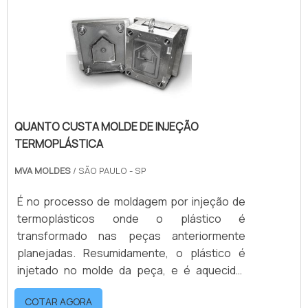
necessárias.Modelos do produtoPara se ter
um molde eficiente é necessário que se.
QUANTO CUSTA MOLDE DE INJEÇÃO
TERMOPLÁSTICA
MVA MOLDES
/ SÃO PAULO - SP
É no processo de moldagem por injeção de
termoplásticos onde o plástico é
transformado nas peças anteriormente
planejadas. Resumidamente, o plástico é
injetado no molde da peça, e é aquecido.
Após resfriar-se, em contato com as
COTAR AGORA
paredes frias do molde, o material solidifica-