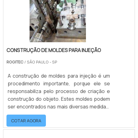
quando o produto está apto para atender às
necessidades solic.
CONSTRUÇÃO DE MOLDES PARA INJEÇÃO
ROGITEC
/ SÃO PAULO - SP
A construção de moldes para injeção é um
procedimento importante, porque ele se
responsabiliza pelo processo de criação e
construção do objeto. Estes moldes podem
ser encontrados nas mais diversas medidas,
formatos e tamanhos.As injeções podem ser
COTAR AGORA
fabricadas de acordo com a exigências do
contratante, pois o uso destes moldes na
criação de peças injetadas torna os serviços