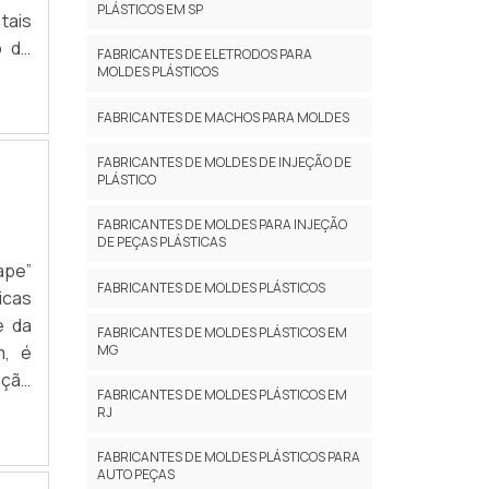
PLÁSTICOS EM SP
tais
FABRICANTES DE ELETRODOS PARA
MOLDES PLÁSTICOS
tato
FABRICANTES DE MACHOS PARA MOLDES
FABRICANTES DE MOLDES DE INJEÇÃO DE
PLÁSTICO
FABRICANTES DE MOLDES PARA INJEÇÃO
DE PEÇAS PLÁSTICAS
ape”
FABRICANTES DE MOLDES PLÁSTICOS
icas
e da
FABRICANTES DE MOLDES PLÁSTICOS EM
m, é
MG
ção
FABRICANTES DE MOLDES PLÁSTICOS EM
igas
RJ
de o
FABRICANTES DE MOLDES PLÁSTICOS PARA
AUTO PEÇAS