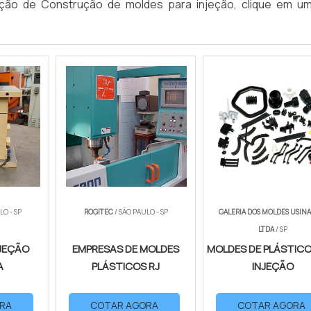
tação de Construção de moldes para injeção, clique em u
LO - SP
ROGITEC
/ SÃO PAULO - SP
GALERIA DOS MOLDES USIN
LTDA
/ SP
NJEÇÃO
EMPRESAS DE MOLDES
MOLDES DE PLÁSTICO
A
PLÁSTICOS RJ
INJEÇÃO
RA
COTAR AGORA
COTAR AGORA