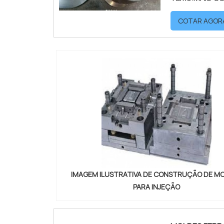
venda de mol
COTAR AGOR
Astrotec. É po
IMAGEM ILUSTRATIVA DE CONSTRUÇÃO DE M
PARA INJEÇÃO