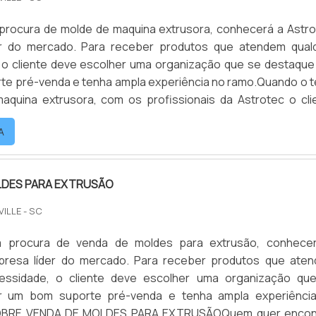
procura de molde de maquina extrusora, conhecerá a Astro
r do mercado. Para receber produtos que atendem qual
 o cliente deve escolher uma organização que se destaque
te pré-venda e tenha ampla experiência no ramo.Quando o 
aquina extrusora, com os profissionais da Astrotec o cli
 proteção e suporte personalizado via WhatsApp.
A
 SOBRE...
LDES PARA EXTRUSÃO
VILLE - SC
 procura de venda de moldes para extrusão, conhece
presa líder do mercado. Para receber produtos que ate
essidade, o cliente deve escolher uma organização qu
r um bom suporte pré-venda e tenha ampla experiênci
OBRE VENDA DE MOLDES PARA EXTRUSÃOQuem quer encon