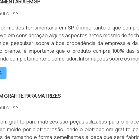
AMENTARIA EM SP
AULO - SP
por moldes ferramentaria em SP é importante o que compr
leve em consideração alguns aspectos antes mesmo de fech
m de pesquisar sobre a boa procedência da empresa e da
o cliente, é importante que o produto cumpra 100% das 
enda completamente o comprador. Informações sobre os mo
ntariaA fabricação de um bom molde garante as característ
A
cando na sua funcionalidade e qualidade. Indústrias c.
 GRAFITE PARA MATRIZES
AULO - SP
em grafite para matrizes são peças utilizadas para o proc
de molde por eletroerosão, onde o eletrodo em grafite po
cas de tamanho e forma semelhantes a peça que será fabri