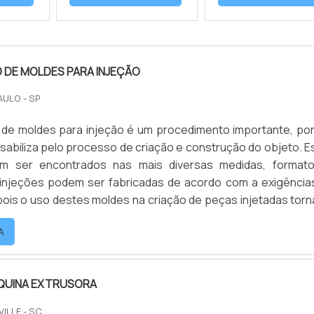
DE MOLDES PARA INJEÇÃO
AULO - SP
 de moldes para injeção é um procedimento importante, po
sabiliza pelo processo de criação e construção do objeto. E
m ser encontrados nas mais diversas medidas, format
injeções podem ser fabricadas de acordo com a exigência
pois o uso destes moldes na criação de peças injetadas torn
sos, seguros, práticos e funcionais. A fabricação de moldes ..
A
QUINA EXTRUSORA
VILLE - SC