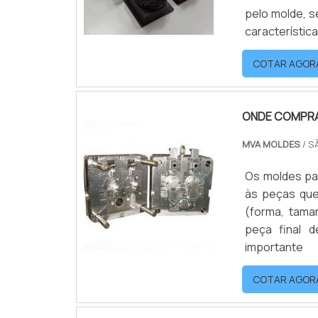
pelo molde, s
características. O processo de usinagem por eletroerosãoO
usinagem po
COTAR AGOR
mecânico de m
ONDE COMPRA
MVA MOLDES
/ S
Os moldes par
às peças que
(forma, tama
peça final 
importan
termoplástic
COTAR AGOR
metálicas, t
plástico é.