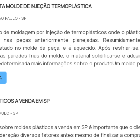
A MOLDE DE INJEÇÃO TERMOPLÁSTICA
ÃO PAULO - SP
o de moldagem por injeção de termoplásticos onde o plásti
o nas peças anteriormente planejadas. Resumidament
njetado no molde da peça, e é aquecido. Após resfriar-se
s paredes frias do molde, o material solidifica-se e adqui
redeterminada.mais informações sobre o produtoUm molde 
mais cavidades. E quanto mais cavidades, maior se
A
. Geralmente dividida em duas partes, a cavidade do molde gar
ICOS A VENDA EM SP
AULO - SP
sobre moldes plásticos a venda em SP é importante que o cli
deração diversos fatores antes mesmo de finalizar a compr