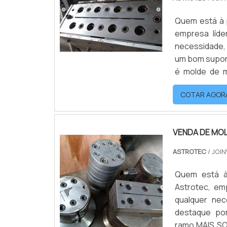
Quem está à 
empresa líde
necessidade,
um bom supor
é molde de m
encontrará
COTAR AGOR
INFORMAÇÕES
VENDA DE MO
ASTROTEC
/ JOIN
Quem está à
Astrotec, em
qualquer nec
destaque po
ramo.MAIS S