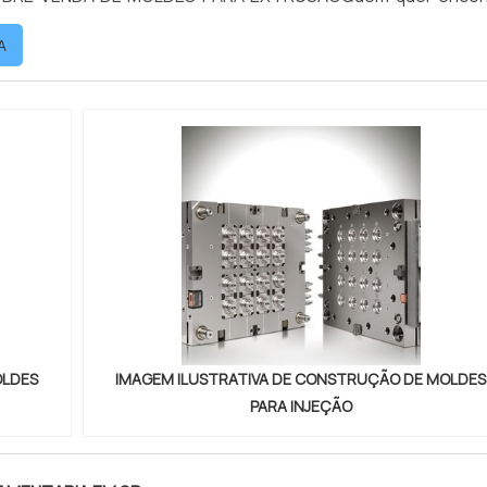
des para extrusão em uma empresa responsável, descob
A
ssível encontrar mol...
OLDES
IMAGEM ILUSTRATIVA DE CONSTRUÇÃO DE MOLDES
PARA INJEÇÃO