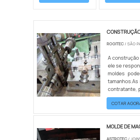
CONSTRUÇÃO 
ROGITEC
/ SÃO P
A construção
ele se respon
moldes pode
tamanhos.As 
contratante, 
serviços preci
COTAR AGOR
MOLDE DE MA
ASTROTEC
/ JOIN