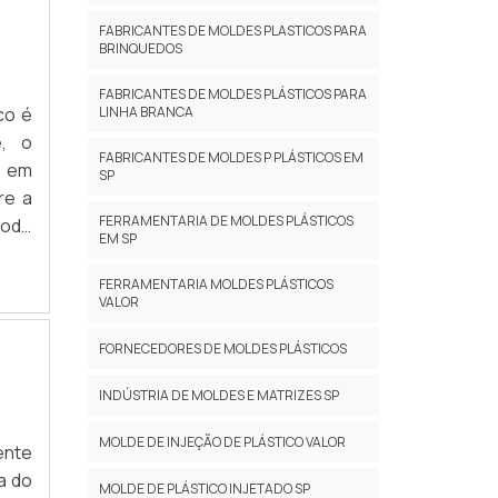
FABRICANTES DE MOLDES PLASTICOS PARA
BRINQUEDOS
FABRICANTES DE MOLDES PLÁSTICOS PARA
LINHA BRANCA
co é
e, o
FABRICANTES DE MOLDES P PLÁSTICOS EM
, em
SP
re a
FERRAMENTARIA DE MOLDES PLÁSTICOS
pode
EM SP
rá a
.
FERRAMENTARIA MOLDES PLÁSTICOS
VALOR
FORNECEDORES DE MOLDES PLÁSTICOS
INDÚSTRIA DE MOLDES E MATRIZES SP
MOLDE DE INJEÇÃO DE PLÁSTICO VALOR
ente
a do
MOLDE DE PLÁSTICO INJETADO SP