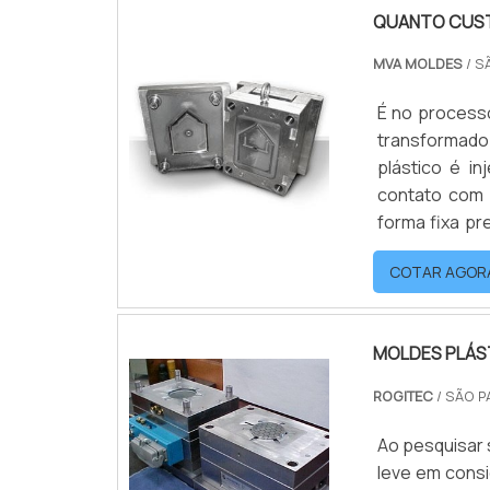
QUANTO CUST
MVA MOLDES
/ S
É no process
transformad
plástico é i
contato com a
forma fixa p
ter uma ou 
COTAR AGOR
produtividade
MOLDES PLÁST
ROGITEC
/ SÃO P
Ao pesquisar 
leve em consi