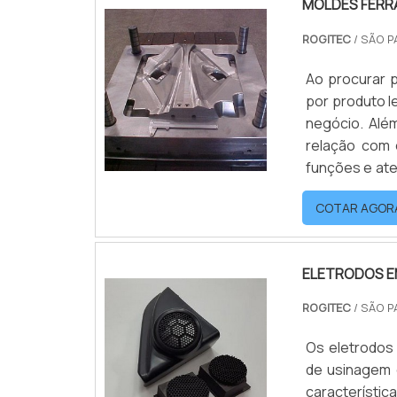
MOLDES FERR
ROGITEC
/ SÃO P
Ao procurar 
por produto 
negócio. Alé
relação com 
funções e at
para ferrame
COTAR AGOR
da peça, impli
ELETRODOS EM
ROGITEC
/ SÃO P
Os eletrodos 
de usinagem 
característi