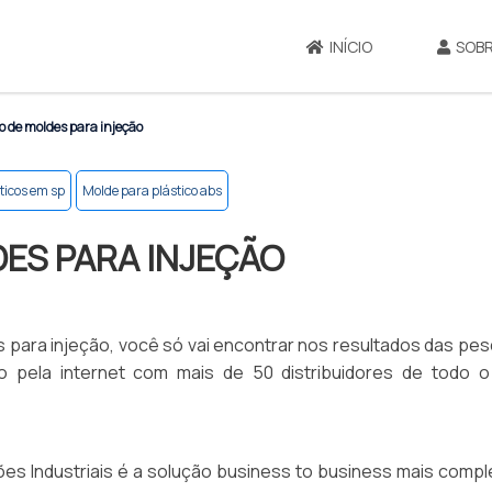
INÍCIO
SOBR
 de moldes para injeção
ticos em sp
Molde para plástico abs
ES PARA INJEÇÃO
para injeção, você só vai encontrar nos resultados das pes
ão pela internet com mais de 50 distribuidores de todo o 
ões Industriais é a solução business to business mais comp