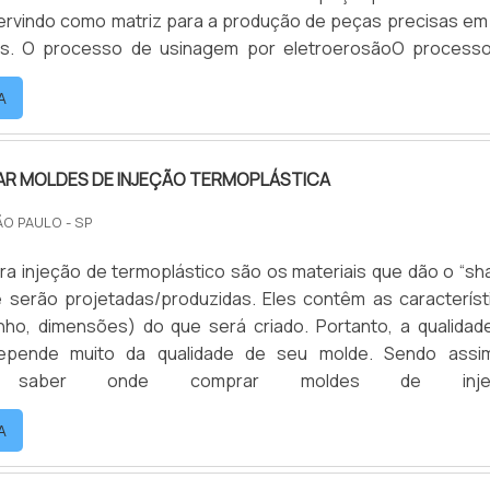
ervindo como matriz para a produção de peças precisas em 
 processo de
r eletroerosão se diferencia pois não se dá pelo con
A
ateriais, mas por descargas elétricas, por este moti.
R MOLDES DE INJEÇÃO TERMOPLÁSTICA
ÃO PAULO - SP
a injeção de termoplástico são os materiais que dão o “sh
 serão projetadas/produzidas. Eles contêm as característ
nho, dimensões) do que será criado. Portanto, a qualidad
depende muito da qualidade de seu molde. Sendo assi
te saber onde comprar moldes de inje
a!Normalmente, os moldes são confeccionados em aço ou l
A
endo a sua estrutura básica formada por cavidades, on