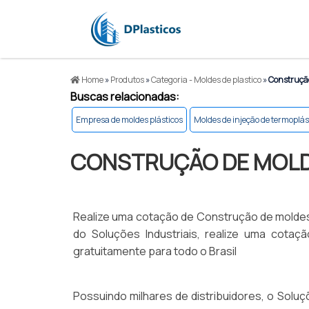
Home
»
Produtos
»
Categoria - Moldes de plastico
»
Construção
Buscas relacionadas:
Empresa de moldes plásticos
Moldes de injeção de termoplás
CONSTRUÇÃO DE MOLD
Realize uma cotação de Construção de moldes 
do Soluções Industriais, realize uma cotaç
gratuitamente para todo o Brasil
Possuindo milhares de distribuidores, o Soluç