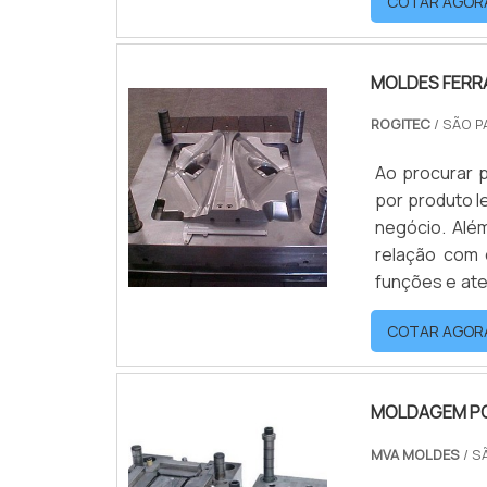
COTAR AGOR
determinadas 
MOLDES FERR
ROGITEC
/ SÃO P
Ao procurar 
por produto 
negócio. Alé
relação com 
funções e at
para ferrame
COTAR AGOR
da peça, impli
MOLDAGEM PO
MVA MOLDES
/ S