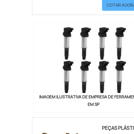
COTAR AGOR
Astrotec. É po
IMAGEM ILUSTRATIVA DE EMPRESA DE FERRAME
EM SP
PEÇAS PLÁSTI