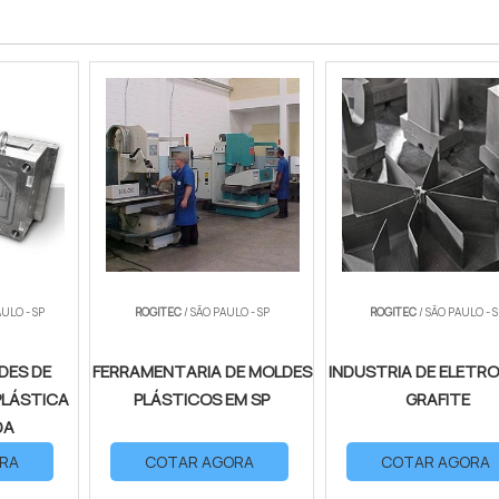
AULO - SP
ROGITEC
/ SÃO PAULO - SP
ROGITEC
/ SÃO PAULO - 
DES DE
FERRAMENTARIA DE MOLDES
INDUSTRIA DE ELETR
PLÁSTICA
PLÁSTICOS EM SP
GRAFITE
DA
RA
COTAR AGORA
COTAR AGORA