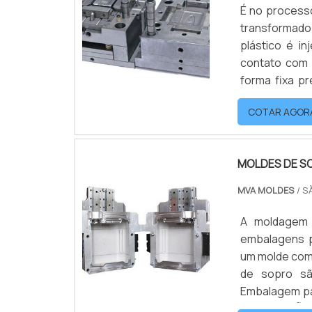
É no process
transformad
plástico é i
contato com a
forma fixa 
molde pode te
COTAR AGOR
produtividade
MOLDES DE S
MVA MOLDES
/ S
A moldagem 
embalagens p
um molde com
de sopro são, por exemplo: 
Embalagem pa
INFORMAÇÕES