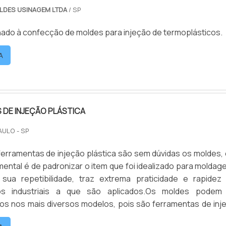
LDES USINAGEM LTDA
/ SP
nado à confecção de moldes para injeção de termoplásticos.
A
DE INJEÇÃO PLÁSTICA
AULO - SP
 ferramentas de injeção plástica são sem dúvidas os moldes, 
ental é de padronizar o item que foi idealizado para moldag
 sua repetibilidade, traz extrema praticidade e rapidez
os industriais a que são aplicados.Os moldes podem
os nos mais diversos modelos, pois são ferramentas de inj
diferenciam-se por suas medidas, formato e textura que