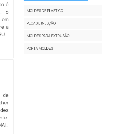
co é
MOLDES DE PLASTICO
e, o
, em
PEÇAS E INJEÇÃO
re a
ESUm
MOLDES PARA EXTRUSÃO
rá a
PORTA MOLDES
a de
cher
ldes
MAIS
olde