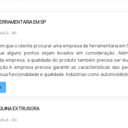
FERRAMENTARIA EM SP
AULO - SP
 que o cliente procurar uma empresa de ferramentaria em S
que alguns pontos sejam levados em consideração. Alé
da empresa, a qualidade do produto também precisa ser le
ção.A empresa precisa garantir as características das pe
sua funcionalidade e qualidade. Indústrias como automobilísti
tilizam peças projetadas feitas a partir de um moldes.Van...
A
QUINA EXTRUSORA
VILLE - SC