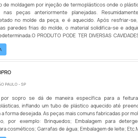
o de moldagem por injeção de termoplásticos onde o plásti
o nas peças anteriormente planejadas. Resumidament
njetado no molde da peça, e é aquecido. Após resfriar-se
s paredes frias do molde, o material solidifica-se e adqui
predeterminada.O PRODUTO PODE TER DIVERSAS CAVIDAD
r uma ou mais cavidades. E quanto mais cavidades, maior se
A
. Geralmente dividida em duas partes, a cavidade do mold.
OPRO
ÃO PAULO - SP
por sopro se dá de maneira específica para a feitur
lásticas, inflando um tubo de plástico aquecido até preen
 a forma desejada. As peças mais comuns fabricadas por mo
Brinquedos; Embalagem para detergente;
ra cosméticos; Garrafas de água; Embalagem de leite; Etc.
 SOBRE O PROCESSOO tubo de sopro quente entra no m