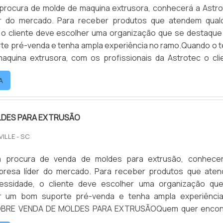
procura de molde de maquina extrusora, conhecerá a Astro
r do mercado. Para receber produtos que atendem qual
 o cliente deve escolher uma organização que se destaque
te pré-venda e tenha ampla experiência no ramo.Quando o 
aquina extrusora, com os profissionais da Astrotec o cli
 proteção e suporte personalizado via WhatsApp.
A
 SOBRE...
LDES PARA EXTRUSÃO
VILLE - SC
 procura de venda de moldes para extrusão, conhece
presa líder do mercado. Para receber produtos que ate
essidade, o cliente deve escolher uma organização qu
r um bom suporte pré-venda e tenha ampla experiênci
OBRE VENDA DE MOLDES PARA EXTRUSÃOQuem quer encon
des para extrusão em uma empresa responsável, descob