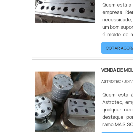
Quem está à 
empresa líde
necessidade,
um bom supor
é molde de m
encontrará
COTAR AGOR
INFORMAÇÕES
VENDA DE MO
ASTROTEC
/ JOIN
Quem está à
Astrotec, em
qualquer nec
destaque po
ramo.MAIS S
venda de mol