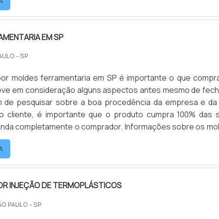
A
através das especificações técnicas que ditam as .
AMENTARIA EM SP
AULO - SP
por moldes ferramentaria em SP é importante o que compr
leve em consideração alguns aspectos antes mesmo de fech
m de pesquisar sobre a boa procedência da empresa e da
o cliente, é importante que o produto cumpra 100% das 
enda completamente o comprador. Informações sobre os mo
ntariaA fabricação de um bom molde garante as característ
A
cando na sua funcionalidade e qualidade. Indústrias c.
R INJEÇÃO DE TERMOPLÁSTICOS
ÃO PAULO - SP