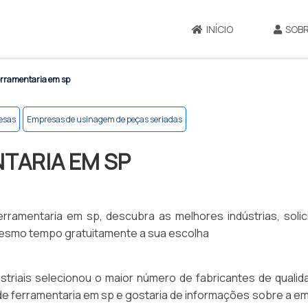
INÍCIO
SOBR
rramentaria em sp
resas
Empresas de usinagem de peças seriadas
TARIA EM SP
ramentaria em sp, descubra as melhores indústrias, solic
esmo tempo gratuitamente a sua escolha
ndustriais selecionou o maior número de fabricantes de quali
 de ferramentaria em sp e gostaria de informações sobre a 