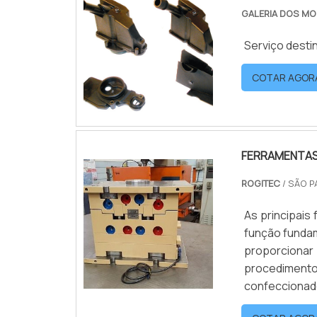
GALERIA DOS MO
Serviço desti
COTAR AGOR
FERRAMENTAS 
ROGITEC
/ SÃO P
As principais
função fundam
proporcionar
procediment
confeccionad
versáteis e 