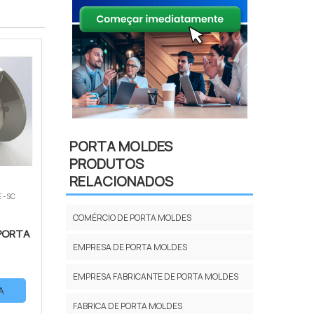
PORTA MOLDES
PRODUTOS
RELACIONADOS
 - SC
COMÉRCIO DE PORTA MOLDES
PORTA
EMPRESA DE PORTA MOLDES
EMPRESA FABRICANTE DE PORTA MOLDES
A
FABRICA DE PORTA MOLDES