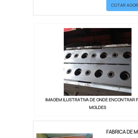
COTAR AGO
da Astrotec. 
IMAGEM ILUSTRATIVA DE ONDE ENCONTRAR 
MOLDES
FABRICA DE 