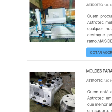
ASTROTEC
/ JOI
Quem procur
Astrotec, me
qualquer ne
destaque po
ramo.MAIS D
à procura de
COTAR AGO
serviços, ach
moldes de ex
para o client
MOLDES PARA
sempre deve-
qualidade e
ASTROTEC
/ JOI
comprometim
produto dev
Quem está e
segmento. Ess
Astrotec, em
materiais, a
que melhor at
que não cump
um suporte 