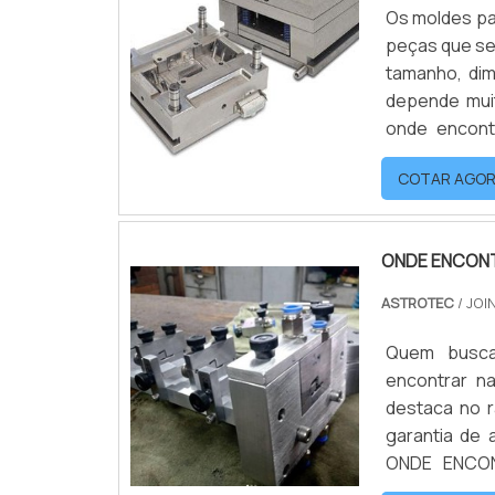
Os moldes pa
peças que se
tamanho, dim
depende muit
onde encont
produtoNorma
COTAR AGO
ONDE ENCONT
ASTROTEC
/ JOI
Quem busca
encontrar n
destaca no r
garantia de 
ONDE ENCON
encontrar mo