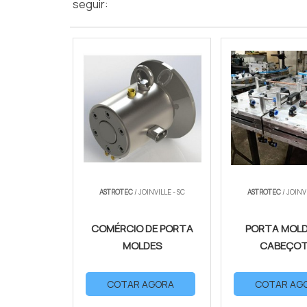
seguir:
ASTROTEC
/ JOINVILLE - SC
ASTROTEC
/ JOINVI
COMÉRCIO DE PORTA
PORTA MOLD
MOLDES
CABEÇOT
COTAR AGORA
COTAR AG