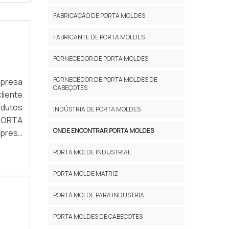
FABRICAÇÃO DE PORTA MOLDES
FABRICANTE DE PORTA MOLDES
FORNECEDOR DE PORTA MOLDES
FORNECEDOR DE PORTA MOLDES DE
mpresa
CABEÇOTES
liente
odutos
INDÚSTRIA DE PORTA MOLDES
PORTA
ONDE ENCONTRAR PORTA MOLDES
mpresa
áquina
PORTA MOLDE INDUSTRIAL
PORTA MOLDE MATRIZ
PORTA MOLDE PARA INDUSTRIA
PORTA MOLDES DE CABEÇOTES