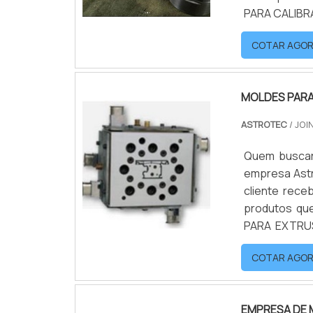
gastos desn
PARA CALIBR
tornado des
sob medida e
produtos de
COTAR AGO
grande expre
qualidade; Pr
de extrusão 
personaliza
mercado para
MOLDES PAR
constante em
sob medida, 
DE QUALIDAD
serviços qu
ASTROTEC
/ JOI
para fabrica
despercebido
disponibili
clientes.É i
Quem buscar
extrusão de 
companhias e
empresa Astr
que preza p
a qualidade
cliente rece
estrutura que
substituiçõ
produtos qu
atividades e
adequadamen
PARA EXTRUS
equipe multid
diversos mot
orçamento
garante o suc
em uma empr
COTAR AGO
Disponibiliza
desses motiv
calibragem l
experiência 
mercado.Dis
EMPRESA DE 
de pagamen
que visar ap