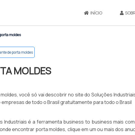
INÍCIO
SOBR
porta moldes
ante de porta moldes
TA MOLDES
oldes, você só vai descobrir no site do Soluções Industriais
mpresas de todo o Brasil gratuitamente para todo o Brasil
Industriais é a ferramenta business to business mais com
e onde encontrar porta moldes, clique em um ou mais dos anu