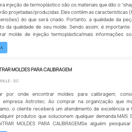
ra injeção de termoplástico são os materiais que dão o “sha
rão projetadas/produzidas. Eles contêm as características (
ensões) do que será criado. Portanto, a qualidade da peça
o da qualidade de seu molde. Sendo assim, é importante
rar molde de injeção termoplástica!mais informações s
lmente, os moldes são confeccionados em ...
RA
RAR MOLDES PARA CALIBRAGEM
NVILLE - SC
r por onde encontrar moldes para calibragem, conse
a empresa Astrotec. Ao comprar na organização que m
amo, o cliente receberá um atendimento de excelência e 
adquirir produtos que solucionem qualquer demanda.MAIS
TRAR MOLDES PARA CALIBRAGEMSe alguém pesquisar
ldes para calibragem em uma empresa inovadora, descobre 