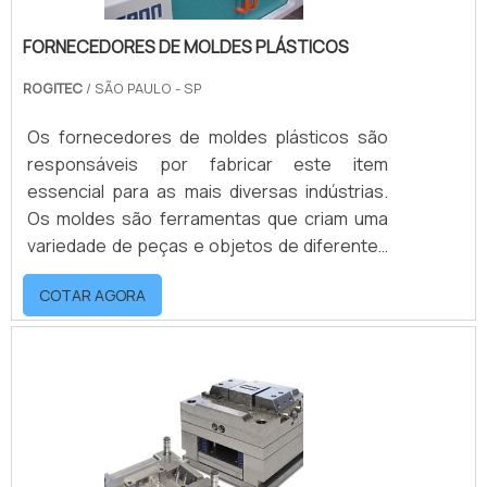
FORNECEDORES DE MOLDES PLÁSTICOS
ROGITEC
/ SÃO PAULO - SP
Os fornecedores de moldes plásticos são
responsáveis por fabricar este item
essencial para as mais diversas indústrias.
Os moldes são ferramentas que criam uma
variedade de peças e objetos de diferentes
materiais para serem utilizados também em
COTAR AGORA
diferentes segmentos, como o
automobilístico por exemplo.Em um mercado
tão competitivo como o atual, qualquer
detalhe pode fazer com que sua empresa se
destaque, alcançando mais produções e
lucros. Por este motivo, é importante contar
com fornecedores de .