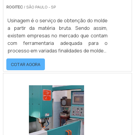
ROGITEC
/ SÃO PAULO - SP
Usinagem é o serviço de obtenção do molde
a partir da matéria bruta. Sendo assim,
existem empresas no mercado que contam
com ferramentaria adequada para o
processo em variadas finalidades de moldes.
Entre os serviços de projeto, essas
COTAR AGORA
empresas oferecem o projeto completo em
2D, modelagem 3D do projeto, modelagem
3D das cavidades e programas de
usinagem.Moldes de injeção de
termoplásticos em SP e outros estados, são
utilizados para o processo de fabricação de
diversas peças, utilizadas por exempl.