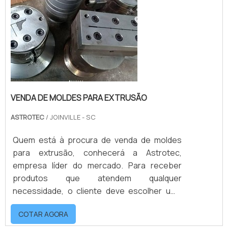
VENDA DE MOLDES PARA EXTRUSÃO
ASTROTEC
/ JOINVILLE - SC
Quem está à procura de venda de moldes
para extrusão, conhecerá a Astrotec,
empresa líder do mercado. Para receber
produtos que atendem qualquer
necessidade, o cliente deve escolher uma
organização que se destaque por um bom
COTAR AGORA
suporte pré-venda e tenha ampla