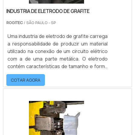
INDUSTRIA DE ELETRODO DE GRAFITE
ROGITEC
/ SÃO PAULO - SP
Uma industria de eletrodo de grafite carrega
a responsabilidade de produzir um material
utilizado na conexão de um circuito elétrico
com a de uma parte metálica. O eletrodo
contém características de tamanho e forma
semelhantes a peça que será fabricada,
COTAR AGORA
servindo como matriz para a produção de
peças precisas.O processo de usinagem se
diferencia pois não se dá pelo contato
mecânico de materiais, mas por descargas
elétricas, por este motivo o material como o
grafite é de extrema importância na fabr.