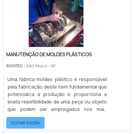
cavidades. E quanto mais cavidades, maior
será a produtividade. Geralmente dividida em
duas partes, a cavidade do molde gar.
MANUTENÇÃO DE MOLDES PLÁSTICOS
ROGITEC
/ SÃO PAULO - SP
Uma fábrica moldes plástico é responsável
pela fabricação deste item fundamental que
potencializa a produção e proporciona a
exata repetibilidade de uma peça ou objeto
que podem ser empregados nos mais
diversos segmentos, como por exemplo os
COTAR AGORA
de autopeças, de brinquedos ou linha
branca. Sendo assim, a manutenção de