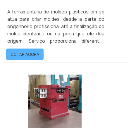
A ferramentaria de moldes plásticos em sp
atua para criar moldes, desde a parte do
engenheiro profissional até a finalização do
molde idealizado ou da peça que ele deu
origem. Serviço proporciona diferentes
resultados Formatos; Tipos de plástico;
COTAR AGORA
Texturas; Tamanhos; Entre outros.Esses
produtos são muitas vezes criados por
encomenda e sob medida do cliente que
deve apontar todas as especificações
técnicas necessárias para que seja
realizado o processo de ferramentaria
moldes para plásticos.A util.