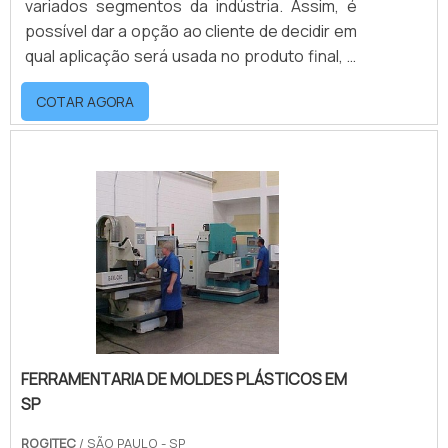
variados segmentos da indústria. Assim, é
possível dar a opção ao cliente de decidir em
qual aplicação será usada no produto final, e
todas as especificações e exigências
COTAR AGORA
estabelecidas serão seguidas à risca.mais
detalhes sobre o produtoA fabricação do
molde passa por diversos testes de
qualidade. Sendo assim, o projeto só é
entregue quando o produto está apto para
atender às necessidades solicitadas. Por
conta disso,.
FERRAMENTARIA DE MOLDES PLÁSTICOS EM
SP
ROGITEC
/ SÃO PAULO - SP