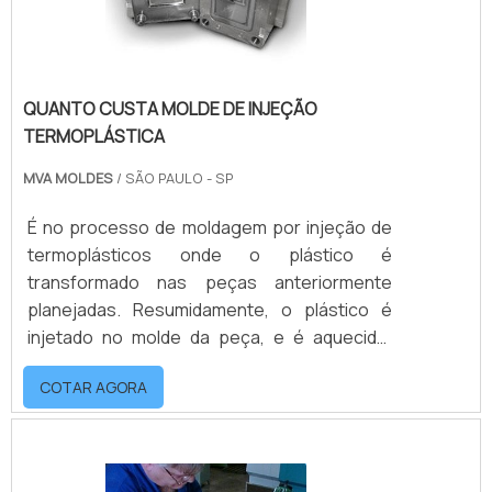
QUANTO CUSTA MOLDE DE INJEÇÃO
TERMOPLÁSTICA
MVA MOLDES
/ SÃO PAULO - SP
É no processo de moldagem por injeção de
termoplásticos onde o plástico é
transformado nas peças anteriormente
planejadas. Resumidamente, o plástico é
injetado no molde da peça, e é aquecido.
Após resfriar-se, em contato com as
COTAR AGORA
paredes frias do molde, o material solidifica-
se e adquire a forma fixa
predeterminada.mais informações sobre o
produtoUm molde pode ter uma ou mais