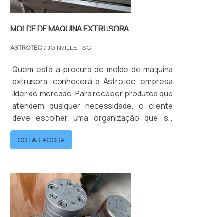
MOLDE DE MAQUINA EXTRUSORA
ASTROTEC
/ JOINVILLE - SC
Quem está à procura de molde de maquina
extrusora, conhecerá a Astrotec, empresa
líder do mercado. Para receber produtos que
atendem qualquer necessidade, o cliente
deve escolher uma organização que se
destaque por um bom suporte pré-venda e
COTAR AGORA
tenha ampla experiência no ramo.Quando o
tema é molde de maquina extrusora, com os
profissionais da Astrotec o cliente
encontrará proteção e suporte
personalizado via WhatsApp.MAIS
INFORMAÇÕES SOBRE...