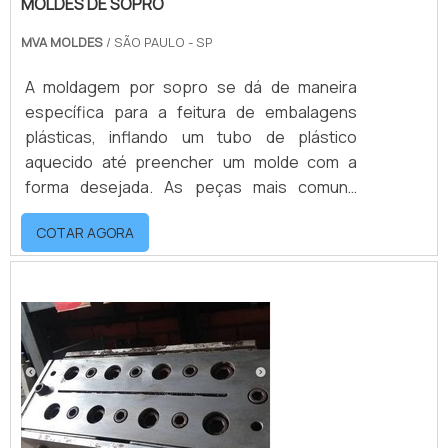
MOLDES DE SOPRO
MVA MOLDES
/ SÃO PAULO - SP
A moldagem por sopro se dá de maneira
específica para a feitura de embalagens
plásticas, inflando um tubo de plástico
aquecido até preencher um molde com a
forma desejada. As peças mais comuns
fabricadas por moldes de sopro são, por
COTAR AGORA
exemplo: Brinquedos; Embalagem para
detergente; Embalagem para cosméticos;
Garrafas de água; Embalagem de leite;
Etc.MAIS INFORMAÇÕES SOBRE O
PROCESSOO tubo de sopro quente entra no
molde aberto, que se fec...