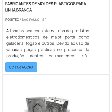
FABRICANTES DE MOLDES PLÁSTICOS PARA
LINHA BRANCA
ROGITEC
/ SÃO PAULO - SP
A linha branca consiste na linha de produtos
eletrodomésticos de maior porte como
geladeira, fogão e outros. Devido ao uso de
variadas peças plásticas no processo de
produção destes equipamentos, são
utilizados moldes para a fabricação de peças
COTAR AGORA
plásticas de modelo adequado a cada
produto pelos fabricantes de moldes
plásticos para linha branca.Destaca-se a
necessidade de uma peça de qualidades
precisas para atender com eficiência sua
função, por este motivo é importante obter
moldes de qualidade .