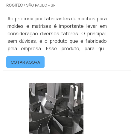
ROGITEC
/ SÃO PAULO - SP
Ao procurar por fabricantes de machos para
moldes e matrizes é importante levar em
consideração diversos fatores. O principal,
sem dúvidas, é o produto que é fabricado
pela empresa. Esse produto, para que
funcione plenamente, precisa ser fabricado
COTAR AGORA
com a tecnologia necessária e matéria-prima
de qualidade.Já se tratando da empresa em
si, é de extrema importância que ela siga
normas técnicas exigidas por lei, tenha boa
procedência e principalmente possa atender
seus clientes da melhor forma possíve.