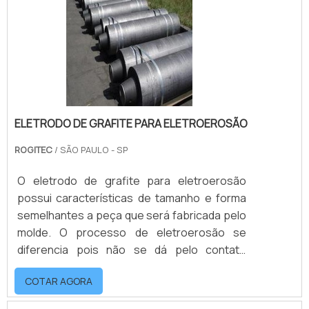
e praticidade, fabricando peças resistentes,
eficazes e com alta durabilidade.Matérias-
primas presentes .
ELETRODO DE GRAFITE PARA ELETROEROSÃO
ROGITEC
/ SÃO PAULO - SP
O eletrodo de grafite para eletroerosão
possui características de tamanho e forma
semelhantes a peça que será fabricada pelo
molde. O processo de eletroerosão se
diferencia pois não se dá pelo contato
mecânico de materiais, mas por descargas
COTAR AGORA
elétricas, por este motivo o material como o
grafite é de extrema importância na