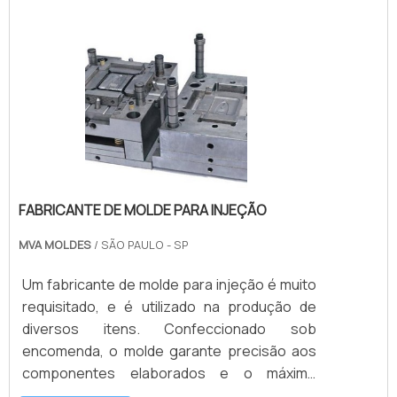
fabricação dos eletrodos. É importante que o
cliente se atente à qualidade do produto, a
matéria prima em que é utilizada e acima de
tudo à procedência da empresa
fabricante.Pro.
FABRICANTE DE MOLDE PARA INJEÇÃO
MVA MOLDES
/ SÃO PAULO - SP
Um fabricante de molde para injeção é muito
requisitado, e é utilizado na produção de
diversos itens. Confeccionado sob
encomenda, o molde garante precisão aos
componentes elaborados e o máximo
aproveitamento dos materiais utilizados, que