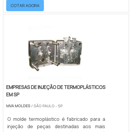
COTAR AGORA
devem garantir boa procedência. Entre as
áreas que mais fazem uso do molde de
injeção, estão: Alimentos; Higiene;
Automotiva; Agroquímica; Bebidas; Limpeza;
Cosméticos.o produto oferece diversas
aplicaçõesOs moldes de injeção possuem
uma ou mais cavidades capaz.
EMPRESAS DE INJEÇÃO DE TERMOPLÁSTICOS
EM SP
MVA MOLDES
/ SÃO PAULO - SP
O molde termoplástico é fabricado para a
injeção de peças destinadas aos mais