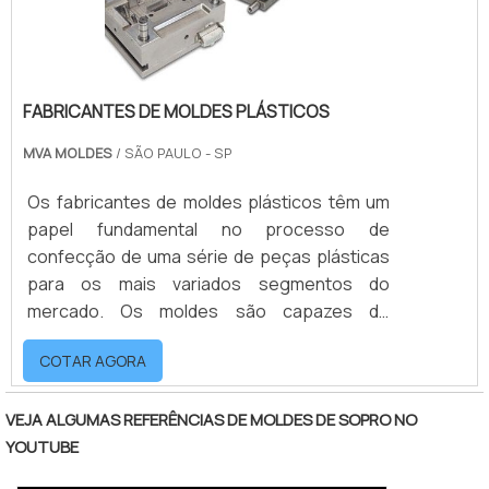
FABRICANTES DE MOLDES PLÁSTICOS
MVA MOLDES
/ SÃO PAULO - SP
Os fabricantes de moldes plásticos têm um
papel fundamental no processo de
confecção de uma série de peças plásticas
para os mais variados segmentos do
mercado. Os moldes são capazes de
produzir peças em larga escala, a fim de
COTAR AGORA
garantir o mesmo produto repetidas vezes. o
produto oferece diversas vantagensO molde
de injeção plástica é produzido com o auxílio
VEJA ALGUMAS REFERÊNCIAS DE MOLDES DE SOPRO NO
de máquinas especialmente desenvolvidas
YOUTUBE
para este serviço. Esse tipo de equipamento