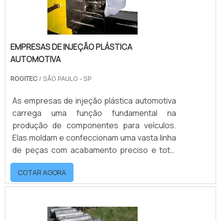
EMPRESAS DE INJEÇÃO PLÁSTICA
AUTOMOTIVA
ROGITEC
/ SÃO PAULO - SP
As empresas de injeção plástica automotiva
carrega uma função fundamental na
produção de componentes para veículos.
Elas moldam e confeccionam uma vasta linha
de peças com acabamento preciso e total
fidelidade às especificações técnicas
COTAR AGORA
requeridas para os projetos, sendo
fabricadas por encomenda e sob medida. A
injeção de peças automotiva é um método
novo que garante total rapidez de produção