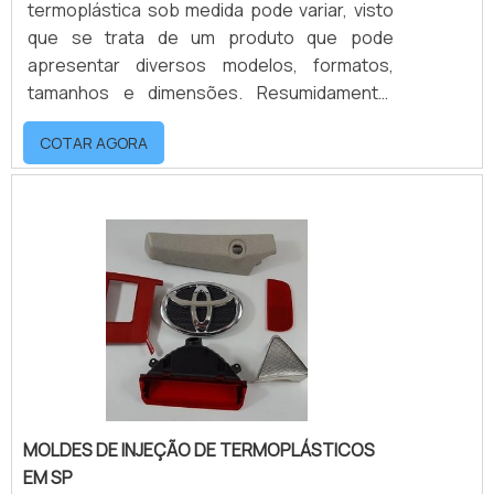
termoplástica sob medida pode variar, visto
que se trata de um produto que pode
apresentar diversos modelos, formatos,
tamanhos e dimensões. Resumidamente,
estes moldes são o que darão “vida” à peça
COTAR AGORA
que será confeccionada.O PRODUTO
OFERECE MUITOS BENEFÍCIOSDe forma
resumida, os moldes são preenchidos com
plástico derretido, mantendo as estruturas e
dimensões exatas do item que será
produzido. Após resfriar, a peça solidificada
é removida do molde, e o pr.
MOLDES DE INJEÇÃO DE TERMOPLÁSTICOS
EM SP