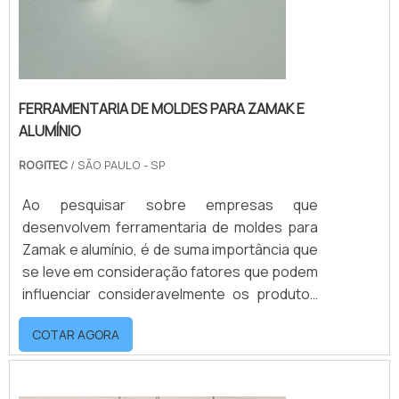
FERRAMENTARIA DE MOLDES PARA ZAMAK E
ALUMÍNIO
ROGITEC
/ SÃO PAULO - SP
Ao pesquisar sobre empresas que
desenvolvem ferramentaria de moldes para
Zamak e alumínio, é de suma importância que
se leve em consideração fatores que podem
influenciar consideravelmente os produtos
que serão fabricados a partir destes moldes.
COTAR AGORA
Sendo assim, é indicado que se faça uma
pesquisa antes de fechar qualquer negócio.
Informações adicionaisDiversos setores