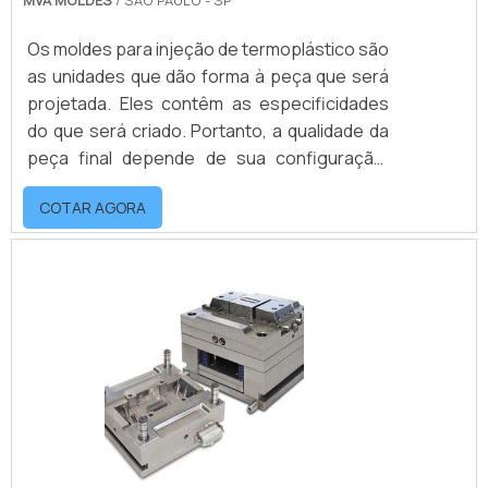
MVA MOLDES
/ SÃO PAULO - SP
Os moldes para injeção de termoplástico são
as unidades que dão forma à peça que será
projetada. Eles contêm as especificidades
do que será criado. Portanto, a qualidade da
peça final depende de sua configuração.
Sendo assim, para um resultado de
COTAR AGORA
qualidade, é preciso contar com uma boa
fábrica de moldes de injeção termoplástica
sob medida.mais detalhes sobre o
produtoOs moldes para termoplástico, muito
utilizados em procedimentos de polímeros,
nada mais são do que métodos práticos que
possibilit.