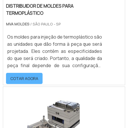
DISTRIBUIDOR DE MOLDES PARA
TERMOPLÁSTICO
MVA MOLDES
/ SÃO PAULO - SP
Os moldes para injeção de termoplástico são
as unidades que dão forma à peça que será
projetada. Eles contêm as especificidades
do que será criado. Portanto, a qualidade da
peça final depende de sua configuração.
Sendo assim, para um resultado de
COTAR AGORA
qualidade, é preciso contar com um bom
distribuidor de moldes para
termoplástico.MAIS INFORMAÇÕES SOBRE O
PRODUTOOs moldes para termoplástico,
muito utilizados em procedimentos de
polímeros, nada mais são do que métodos
práticos que possibilitam que a p.