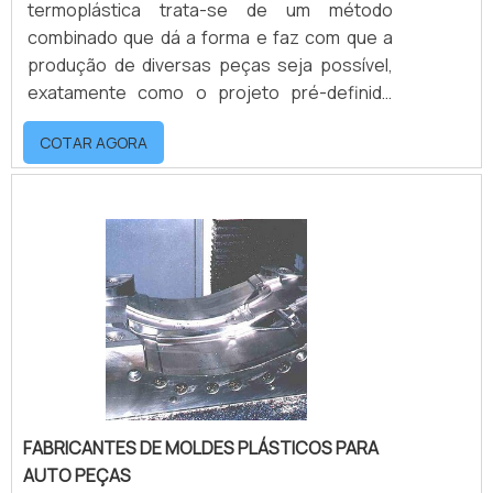
termoplástica trata-se de um método
combinado que dá a forma e faz com que a
produção de diversas peças seja possível,
exatamente como o projeto pré-definido
requisitou. Para isso, é extremamente
COTAR AGORA
necessário contar com um distribuidor de
molde de injeção termoplástica de
qualidade.mais informações sobre as
peçasCom esses moldes, a peça é
preenchida com plástico derretido,
mantendo as estruturas e dimensões exatas
do item. Sendo assim, é possível reproduzir
div.
FABRICANTES DE MOLDES PLÁSTICOS PARA
AUTO PEÇAS