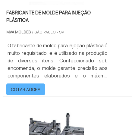
FABRICANTE DE MOLDE PARA INJEÇÃO
PLÁSTICA
MVA MOLDES
/ SÃO PAULO - SP
O fabricante de molde para injeção plástica é
muito requisitado, e é utilizado na produção
de diversos itens. Confeccionado sob
encomenda, o molde garante precisão aos
componentes elaborados e o máximo
aproveitamento dos materiais utilizados, que
COTAR AGORA
devem garantir boa procedência. Entre as
áreas que mais fazem uso do molde de
injeção,
estão:Alimentos;Limpeza;Higiene;Automotiva;Agroquími
detalhes sobre o produtoOs moldes de
injeção possuem uma ou mais cavidades