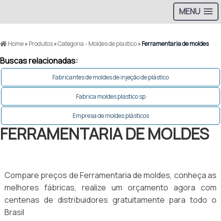
MENU
Home
»
Produtos
»
Categoria - Moldes de plastico
»
Ferramentaria de moldes
Buscas relacionadas:
Fabricantes de moldes de injeção de plástico
Fabrica moldes plastico sp
Empresa de moldes plásticos
FERRAMENTARIA DE MOLDES
Compare preços de Ferramentaria de moldes, conheça as
melhores fábricas, realize um orçamento agora com
centenas de distribuidores gratuitamente para todo o
Brasil