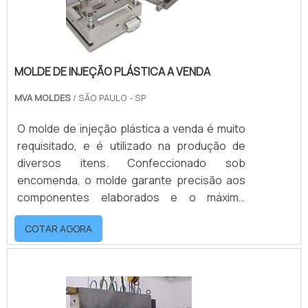
MOLDE DE INJEÇÃO PLÁSTICA A VENDA
MVA MOLDES
/ SÃO PAULO - SP
O molde de injeção plástica a venda é muito
requisitado, e é utilizado na produção de
diversos itens. Confeccionado sob
encomenda, o molde garante precisão aos
componentes elaborados e o máximo
aproveitamento dos materiais utilizados, que
COTAR AGORA
devem garantir boa procedência. Entre as
áreas que mais fazem uso do molde de
injeção, estão: Alimentos; Limpeza; Higiene;
Automotiva; Agroquímica; Bebidas;
Cosméticos.o produto oferece várias