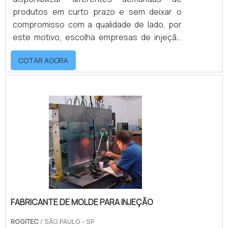
produtos em curto prazo e sem deixar o
compromisso com a qualidade de lado, por
este motivo, escolha empresas de injeção
com características positivas que não
COTAR AGORA
deixem dúvidas.Alguns pontos devem ser
claramente levadas em consideração
quando se trata de investir em produto
industrial, por isso é muito importante que a
empresa de injeção plástica
profissionalizada apresente vantagens ao
cliente.Requisitos presentes n.
FABRICANTE DE MOLDE PARA INJEÇÃO
ROGITEC
/ SÃO PAULO - SP