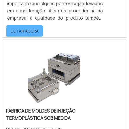
importante que alguns pontos sejam levados
em consideração. Além da procedência da
empresa, a qualidade do produto também
precisa ser levada em consideração.A
COTAR AGORA
empresa precisa garantir as características
das peças, implicando na sua funcionalidade
e qualidade. Indústrias como automobilística
e de brinquedo utilizam peças projetadas
feitas a partir de um moldes.Vantagens que a
empresa oferece ao cliente Equipe de
trabalho e.
FÁBRICA DE MOLDES DE INJEÇÃO
TERMOPLÁSTICA SOB MEDIDA