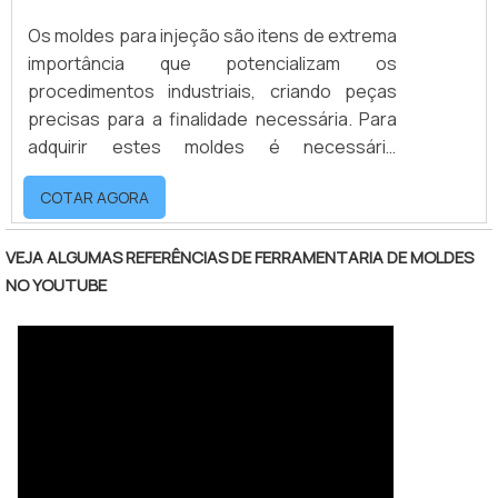
Os moldes para injeção são itens de extrema
importância que potencializam os
procedimentos industriais, criando peças
precisas para a finalidade necessária. Para
adquirir estes moldes é necessário
encontrar um fabricante de molde para
COTAR AGORA
injeção que garanta a qualidade dos
produtos comercializados.Disponibilizados
em grandes e pequenas demandas, as
VEJA ALGUMAS REFERÊNCIAS DE FERRAMENTARIA DE MOLDES
empresas de fabricação de molde para
NO YOUTUBE
injeção produzem moldes que podem ser de
diferentes materiais, medidas, formatos e
complexidade, a fim de suprir es.