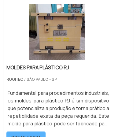
Tipos de plástico; Texturas;
Tamanhos.Esses produtos são muitas vezes
criados por encomenda e sob medida do
cliente que deve apontar todas as esp.
MOLDES PARA PLÁSTICO RJ
ROGITEC
/ SÃO PAULO - SP
Fundamental para procedimentos industriais,
os moldes para plástico RJ é um dispositivo
que potencializa a produção e torna prático a
repetibilidade exata da peça requerida. Este
molde para plástico pode ser fabricado para
produzir peças com as mais diversas