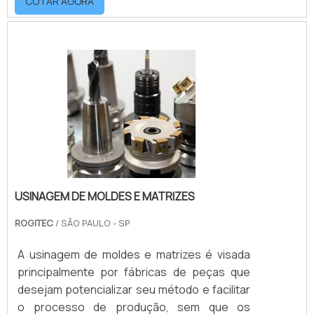
COTAR AGORA
medidas, formas e texturas, além de moldar
diversos tipos de plásticos como por
exemplo: Acrílico; Polipropileno; Polietileno;
PVC; Entre outros.Muito utilizado para suprir
diferentes segmentos como o de
autopeças, brinquedos e linha branca,.
USINAGEM DE MOLDES E MATRIZES
ROGITEC
/ SÃO PAULO - SP
A usinagem de moldes e matrizes é visada
principalmente por fábricas de peças que
desejam potencializar seu método e facilitar
o processo de produção, sem que os