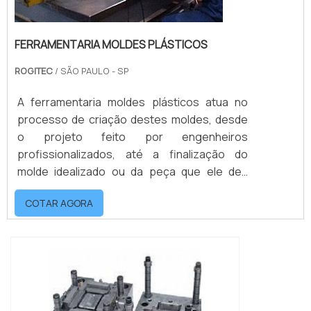
FERRAMENTARIA MOLDES PLÁSTICOS
ROGITEC
/ SÃO PAULO - SP
A ferramentaria moldes plásticos atua no
processo de criação destes moldes, desde
o projeto feito por engenheiros
profissionalizados, até a finalização do
molde idealizado ou da peça que ele deu
origem. Ideal para diversas finalidades,
COTAR AGORA
funções e segmentos, as peças de plástico
formadas por estes moldes podem ser
grandes ou pequenas, nos mais: Formatos;
Tipos de plástico; Texturas;
Tamanhos.Esses produtos são muitas vezes
criados por enc...