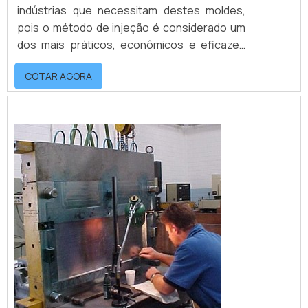
indústrias que necessitam destes moldes,
pois o método de injeção é considerado um
dos mais práticos, econômicos e eficazes
para produzir peças de qualidade e
COTAR AGORA
durabilidade.Os materiais usados no
processo de fabricação da ferramentaria
moldes injeção podem ser variados, de
acordo com a finalidade do molde.Dois
materiais muito comuns neste processo são
o aço...