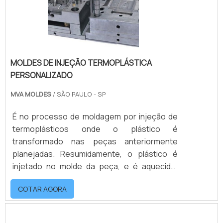
capazes de r.
MOLDES DE INJEÇÃO TERMOPLÁSTICA
PERSONALIZADO
MVA MOLDES
/ SÃO PAULO - SP
É no processo de moldagem por injeção de
termoplásticos onde o plástico é
transformado nas peças anteriormente
planejadas. Resumidamente, o plástico é
injetado no molde da peça, e é aquecido.
Após resfriar-se, em contato com as
COTAR AGORA
paredes frias do molde, o material solidifica-
se e adquire a forma fixa
predeterminada.mais informações sobre o