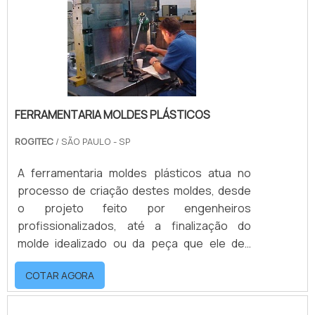
vantagensOs moldes de injeção possuem
uma ou mais cavidades capazes .
FERRAMENTARIA MOLDES PLÁSTICOS
ROGITEC
/ SÃO PAULO - SP
A ferramentaria moldes plásticos atua no
processo de criação destes moldes, desde
o projeto feito por engenheiros
profissionalizados, até a finalização do
molde idealizado ou da peça que ele deu
origem. Ideal para diversas finalidades,
COTAR AGORA
funções e segmentos, as peças de plástico
formadas por estes moldes podem ser
grandes ou pequenas, nos mais: Formatos;