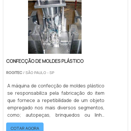
produtoOs moldes de injeção termoplástica
personalizado podem ter uma ou mais
cavidades. E quanto mais cavidades, maior
será a produtividade. Geralmente dividid.
CONFECÇÃO DE MOLDES PLÁSTICO
ROGITEC
/ SÃO PAULO - SP
A máquina de confecção de moldes plástico
se responsabiliza pela fabricação do item
que fornece a repetibilidade de um objeto
empregado nos mais diversos segmentos,
como; autopeças, brinquedos ou linha
branca. Fabricados em diferentes tamanhos,
COTAR AGORA
os moldes são capazes de criar uma