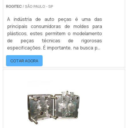
ROGITEC
/ SÃO PAULO - SP
A indústria de auto peças é uma das
principais consumidoras de moldes para
plásticos, estes permitem o modelamento
de peças técnicas de rigorosas
especificações. É importante, na busca por
fabricantes de moldes plásticos para auto
COTAR AGORA
peças contar com uma empresa
especializada, que oferece serviços do
projeto a usinagem para otimizar a produção
de peças plásticas.Adquirir o molde ideal
para a produção de sua peça considera a
qualidade do projeto e acabamento, bem
como o melhor custo-benefício. Sendo.