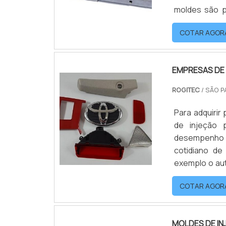
moldes são p
dimensões e
COTAR AGOR
solidificada é
EMPRESAS DE 
ROGITEC
/ SÃO P
Para adquiri
de injeção 
desempenho 
cotidiano de
exemplo o aut
de confiança
COTAR AGOR
curto prazo e
MOLDES DE I