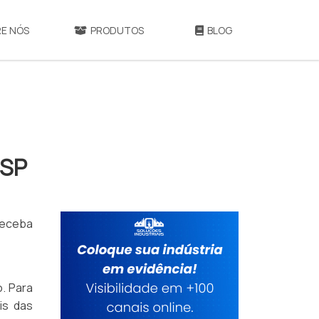
E NÓS
PRODUTOS
BLOG
 SP
receba
o. Para
is das