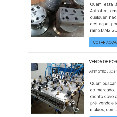
Quem está à
Astrotec, em
qualquer nec
destaque po
ramo.MAIS S
venda de mol
COTAR AGOR
Astrotec. É po
VENDA DE PO
ASTROTEC
/ JOIN
Quem buscar p
do mercado. 
cliente deve
pré-venda e t
moldes, com o
qualidade e 