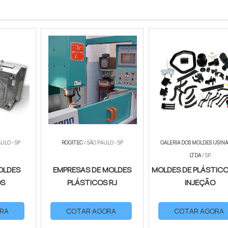
AULO - SP
ROGITEC
/ SÃO PAULO - SP
GALERIA DOS MOLDES USIN
LTDA
/ SP
OLDES
EMPRESAS DE MOLDES
MOLDES DE PLÁSTICO
OS
PLÁSTICOS RJ
INJEÇÃO
RA
COTAR AGORA
COTAR AGORA