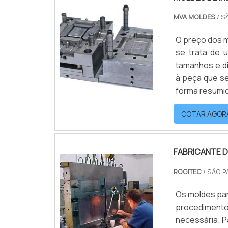
MVA MOLDES
/ S
O preço dos m
se trata de 
tamanhos e d
à peça que s
forma resumid
plástico der
COTAR AGOR
será produzido
FABRICANTE D
ROGITEC
/ SÃO P
Os moldes par
procediment
necessária. P