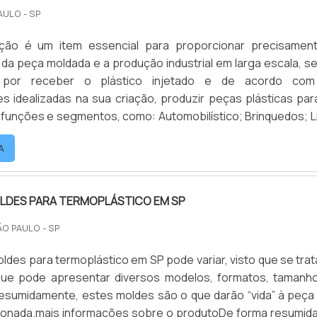
AULO - SP
ção é um item essencial para proporcionar precisamen
e da peça moldada e a produção industrial em larga escala, s
 por receber o plástico injetado e de acordo co
s idealizadas na sua criação, produzir peças plásticas par
 funções e segmentos, como: Automobilístico; Brinquedos; L
e outros. Podendo ser confeccionados em diferentes taman
A
plexidades, o molde para injeção tem estrutura para .
LDES PARA TERMOPLÁSTICO EM SP
ÃO PAULO - SP
ldes para termoplástico em SP pode variar, visto que se trat
ue pode apresentar diversos modelos, formatos, tamanh
esumidamente, estes moldes são o que darão “vida” à peça
ionada.mais informações sobre o produtoDe forma resumida