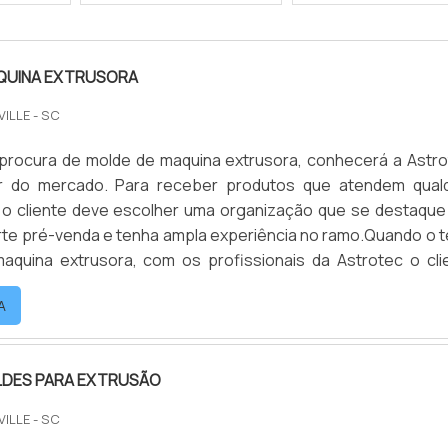
QUINA EXTRUSORA
VILLE - SC
procura de molde de maquina extrusora, conhecerá a Astro
r do mercado. Para receber produtos que atendem qual
 o cliente deve escolher uma organização que se destaque
te pré-venda e tenha ampla experiência no ramo.Quando o 
aquina extrusora, com os profissionais da Astrotec o cli
 proteção e suporte personalizado via WhatsApp.
A
 SOBRE...
LDES PARA EXTRUSÃO
VILLE - SC