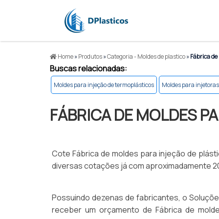
Home
»
Produtos
»
Categoria - Moldes de plastico
»
Fábrica de 
Buscas relacionadas:
Moldes para injeção de termoplásticos
Moldes para injetora
FÁBRICA DE MOLDES PA
Cote Fábrica de moldes para injeção de plást
diversas cotações já com aproximadamente 200 
Possuindo dezenas de fabricantes, o Soluções 
receber um orçamento de Fábrica de molde