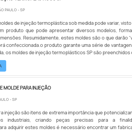
ÃO PAULO - SP
oldes de injeção termoplástica sob medida pode variar, visto
um produto que pode apresentar diversos modelos, forma
imensões. Resumidamente, estes moldes são o que darão “v
erá confeccionada.o produto garante uma série de vantage
a, os moldes de injeção termoplásticos SP são preenchidos
retido, mantendo as estruturas e dimensões exatas do item
A
. Após resfriar, a peça solidi.
E MOLDE PARA INJEÇÃO
AULO - SP
a injeção são itens de extrema importância que potencializa
os industriais, criando peças precisas para a finali
ara adquirir estes moldes é necessário encontrar um fabric