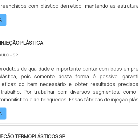
reenchidos com plástico derretido, mantendo as estrutur
xatas do item que será produzido. Após resfriar, a 
A
 removida do molde, e o processo estará c.
INJEÇÃO PLÁSTICA
AULO - SP
r produtos de qualidade é importante contar com boas empr
plástica, pois somente desta forma é possível garant
eficaz do item necessário e obter resultados preciso
 trabalho. Por trabalhar com diversos segmentos, como
omobilístico e de brinquedos. Essas fábricas de injeção plás
 precisam disponibilizar diferentes demandas de produto
A
 sem deixar o compromisso com a qualidade de lado, por es.
NJEÇÃO TERMOPLÁSTICOS SP