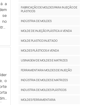
rá a
FABRICAÇÃO DE MOLDES PARA INJEÇÃO DE
ndem
PLÁSTICOS
e se
a no
INDÚSTRIA DE MOLDES
trar
MOLDE DE INJEÇÃO PLÁSTICA A VENDA
re a
MOLDE PLASTICO INJETADO
MOLDES PLÁSTICOS A VENDA
USINAGEM DE MOLDES E MATRIZES
FERRAMENTARIA MOLDES DE INJEÇÃO
íder
INDÚSTRIA DE MOLDES E MATRIZES
e, o
orte
INDUSTRIA DE MOLDES PLÁSTICOS
orta
tima
MOLDES FERRAMENTARIA
ÇÕES