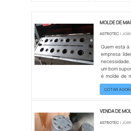
MOLDE DE MA
ASTROTEC
/ JOIN
Quem está à 
empresa líde
necessidade,
um bom supor
é molde de m
encontrará
COTAR AGOR
INFORMAÇÕES
VENDA DE MO
ASTROTEC
/ JOIN