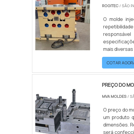
ROGITEC
/ SÃO P
O molde inje
repetibilidad
responsável
especificaçõe
mais diversas
branca; Entr
COTAR AGOR
formatos, com
PREÇO DO MO
MVA MOLDES
/ S
O preço do mo
um produto q
dimensões. R
será confecc