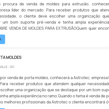
 procura de venda de moldes para extrusão, conhece
presa líder do mercado. Para receber produtos que ate
essidade, o cliente deve escolher uma organização qu
r um bom suporte pré-venda e tenha ampla experiênci
OBRE VENDA DE MOLDES PARA EXTRUSÃOQuem quer encon
des para extrusão em uma empresa responsável, descob
A
ssível encontrar mol...
RTA MOLDES
VILLE - SC
or venda de porta moldes, conhecerá a Astrotec, empresa l
Para receber produtos que atendem qualquer necessidad
 escolher uma organização que se destaque por um bom sup
enha ampla experiência no ramo.Quando o tema é venda de p
s melhores profissionais da Astrotec o cliente encontrará ó
comprometimento com o resultado final.OUTRAS INFORMA