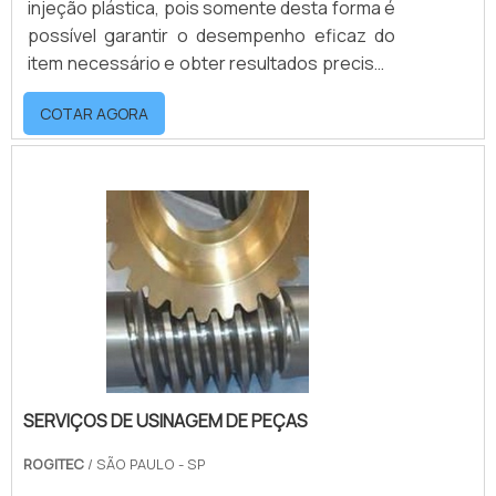
injeção plástica, pois somente desta forma é
possível garantir o desempenho eficaz do
item necessário e obter resultados precisos
no cotidiano de trabalho. Por trabalhar com
COTAR AGORA
diversos segmentos, como por exemplo o
automobilístico e de brinquedos. Essas
fábricas de injeção plástica de confiança
precisam disponibilizar diferentes demandas
de produtos em curto prazo e sem deixar o
compromisso com a qualidade de lado, por
es.
SERVIÇOS DE USINAGEM DE PEÇAS
ROGITEC
/ SÃO PAULO - SP