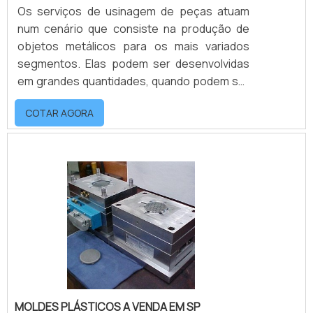
Os serviços de usinagem de peças atuam
num cenário que consiste na produção de
objetos metálicos para os mais variados
segmentos. Elas podem ser desenvolvidas
em grandes quantidades, quando podem ser
aplicadas em equipamentos e máquinas
COTAR AGORA
diferentes, ou podem ser fabricadas para
situações específicas.O serviço é
importante para área especiais Construção
Civil; Fábricas; Autopeças; Entre outras. Para
esse tipo de serviço é indicado que a fábrica
trabalhe com modelagem 3D a partir do
projeto 2D, ela.
MOLDES PLÁSTICOS A VENDA EM SP