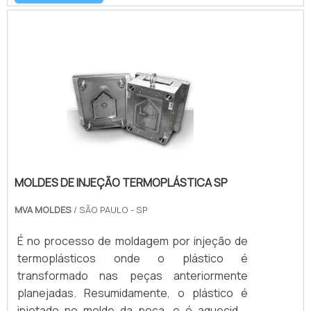
comprar molde de injeção termoplástica SP é
uma boa opção!MAIS SOBRE A CONFECÇÃO
DO PRODUTONormalmente, os moldes são
confeccionados em aço ou ligas metálicas,
tendo a sua estrutura básica formada por c.
MOLDES DE INJEÇÃO TERMOPLÁSTICA SP
MVA MOLDES
/ SÃO PAULO - SP
É no processo de moldagem por injeção de
termoplásticos onde o plástico é
transformado nas peças anteriormente
planejadas. Resumidamente, o plástico é
injetado no molde da peça, e é aquecido.