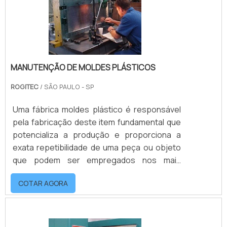
onde se obterá o mol.
MANUTENÇÃO DE MOLDES PLÁSTICOS
ROGITEC
/ SÃO PAULO - SP
Uma fábrica moldes plástico é responsável
pela fabricação deste item fundamental que
potencializa a produção e proporciona a
exata repetibilidade de uma peça ou objeto
que podem ser empregados nos mais
diversos segmentos, como por exemplo os
COTAR AGORA
de autopeças, de brinquedos ou linha
branca. Sendo assim, a manutenção de
moldes plásticos é essencial. Os moldes são
fabricados nos mais diversos tamanhos,