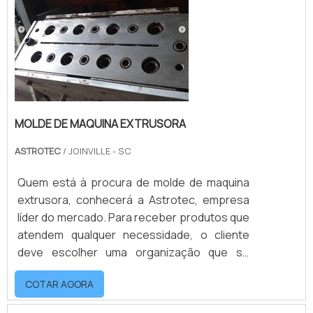
características precisas para a fabricação
de um...
MOLDE DE MAQUINA EXTRUSORA
ASTROTEC
/ JOINVILLE - SC
Quem está à procura de molde de maquina
extrusora, conhecerá a Astrotec, empresa
líder do mercado. Para receber produtos que
atendem qualquer necessidade, o cliente
deve escolher uma organização que se
destaque por um bom suporte pré-venda e
COTAR AGORA
tenha ampla experiência no ramo.Quando o
tema é molde de maquina extrusora, com os