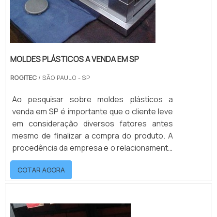
MOLDES PLÁSTICOS A VENDA EM SP
ROGITEC
/ SÃO PAULO - SP
Ao pesquisar sobre moldes plásticos a
venda em SP é importante que o cliente leve
em consideração diversos fatores antes
mesmo de finalizar a compra do produto. A
procedência da empresa e o relacionamento
com os seus clientes é tão importante
COTAR AGORA
quando o produto que ela fornece.Os
fabricantes de moldes plásticos fornecem
insumos para indústrias como
automobilística e de brinquedos, moldes de