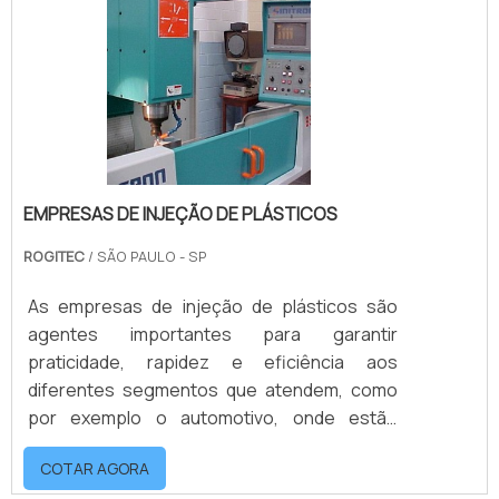
formatos, números de cavidades, texturas e
modelos, por isso são capazes de criar uma
infinidade de p.
EMPRESAS DE INJEÇÃO DE PLÁSTICOS
ROGITEC
/ SÃO PAULO - SP
As empresas de injeção de plásticos são
agentes importantes para garantir
praticidade, rapidez e eficiência aos
diferentes segmentos que atendem, como
por exemplo o automotivo, onde estão
presentes uma vasta linha de peças
COTAR AGORA
injetadas. Trabalhando com a confecção de