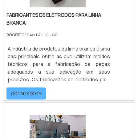
FABRICANTES DE ELETRODOS PARA LINHA
BRANCA
ROGITEC
/ SÃO PAULO - SP
A indústria de produtos da linha branca é uma
das principais entre as que utilizam moldes
técnicos para a fabricação de peças
adequadas a sua aplicação em seus
produtos. Os fabricantes de eletrodos para
linha branca desenvolvem produtos de linha
COTAR AGORA
branca de maior porte como: Fogão;
Geladeira; Máquinas de lavar; Lavadoras;
Entre outros. Desta forma, esses
produtores devem contar com fabricantes
de eletrodos de grafite linha branca para a
fabricação da peça matriz em grafite de