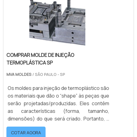
segmento automobilístico. Uma boa
empresa de fabricação de moldes e matrizes
pode confeccioná-los nos ma.
COMPRAR MOLDE DE INJEÇÃO
TERMOPLÁSTICA SP
MVA MOLDES
/ SÃO PAULO - SP
Os moldes para injeção de termoplástico são
os materiais que dão o “shape” às peças que
serão projetadas/produzidas. Eles contêm
as características (forma, tamanho,
dimensões) do que será criado. Portanto, a
qualidade da peça final depende muito da
COTAR AGORA
qualidade de seu molde. Sendo assim,