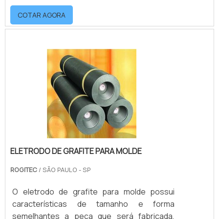
usada no produto final, e todas as
COTAR AGORA
especificações e exigências estabelecidas
serão seguidas à risca.o produto oferece
diversas vantagensA fabricação do molde
passa por diversos testes de qualidade.
Sendo assim, o projeto só é entregue
quando o produto está apto para atender às
necessidades solic.
ELETRODO DE GRAFITE PARA MOLDE
ROGITEC
/ SÃO PAULO - SP
O eletrodo de grafite para molde possui
características de tamanho e forma
semelhantes a peça que será fabricada,