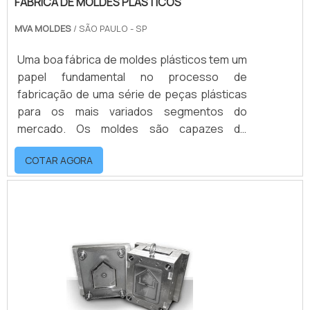
FÁBRICA DE MOLDES PLÁSTICOS
MVA MOLDES
/ SÃO PAULO - SP
Uma boa fábrica de moldes plásticos tem um
papel fundamental no processo de
fabricação de uma série de peças plásticas
para os mais variados segmentos do
mercado. Os moldes são capazes de
produzir peças em larga escala, a fim de
COTAR AGORA
garantir o mesmo produto repetidas vezes.
mais informações sobre o produtoO molde
de injeção plástica é produzido com o auxílio
de máquinas especialmente desenvolvidas
para este serviço. Esse tipo de equipamento
é muito utilizado na indústria de
transformação – ind.