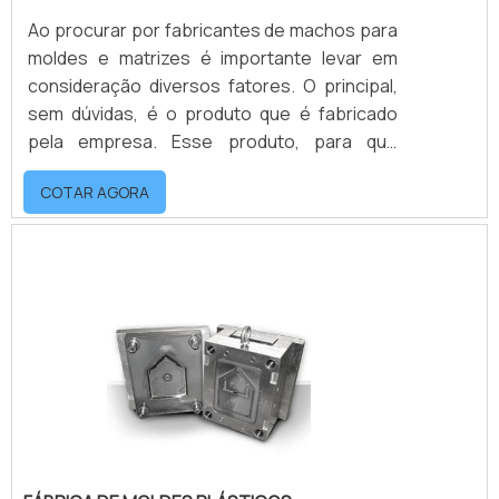
Ao procurar por fabricantes de machos para
moldes e matrizes é importante levar em
consideração diversos fatores. O principal,
sem dúvidas, é o produto que é fabricado
pela empresa. Esse produto, para que
funcione plenamente, precisa ser fabricado
COTAR AGORA
com a tecnologia necessária e matéria-prima
de qualidade.Já se tratando da empresa em
si, é de extrema importância que ela siga
normas técnicas exigidas por lei, tenha boa
procedência e principalmente possa atender
seus clientes da melhor forma possíve.