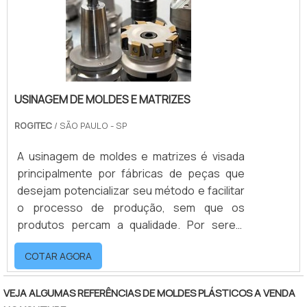
do item. Sendo assim, é possível reprodu.
USINAGEM DE MOLDES E MATRIZES
ROGITEC
/ SÃO PAULO - SP
A usinagem de moldes e matrizes é visada
principalmente por fábricas de peças que
desejam potencializar seu método e facilitar
o processo de produção, sem que os
produtos percam a qualidade. Por serem
itens muito versáteis estes moldes e
COTAR AGORA
matrizes podem estar presentes nas mais
diferentes áreas do mercado.Esse tipo de
produto tem forte atuação principalmente no
VEJA ALGUMAS REFERÊNCIAS DE MOLDES PLÁSTICOS A VENDA