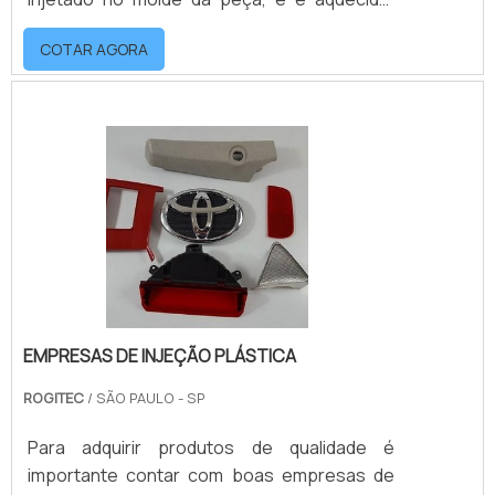
Após resfriar-se, em contato com as
COTAR AGORA
paredes frias do molde, o material solidifica-
se e adquire a forma fixa predeterminada.o
produto pode ter diversas cavidadesOs
moldes de injeção termoplástica SP pode ter
uma ou mais cavidades. E quanto mais
cavidades, maior será a produtividade.
Geralmente dividida em du.
EMPRESAS DE INJEÇÃO PLÁSTICA
ROGITEC
/ SÃO PAULO - SP
Para adquirir produtos de qualidade é
importante contar com boas empresas de