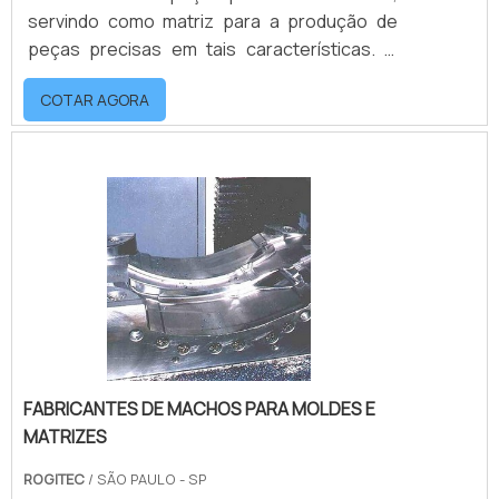
servindo como matriz para a produção de
peças precisas em tais características. O
processo de usinagem por eletroerosão se
COTAR AGORA
diferencia pois não se dá pelo contato
mecânico de materiais, mas por descargas
elétricas, por este motivo o material como o
grafite é de extrema importância na
fabricação dos eletrodos. As descargas são
dadas formando cavidades semelhantes,
porém negativas as d.
FABRICANTES DE MACHOS PARA MOLDES E
MATRIZES
ROGITEC
/ SÃO PAULO - SP