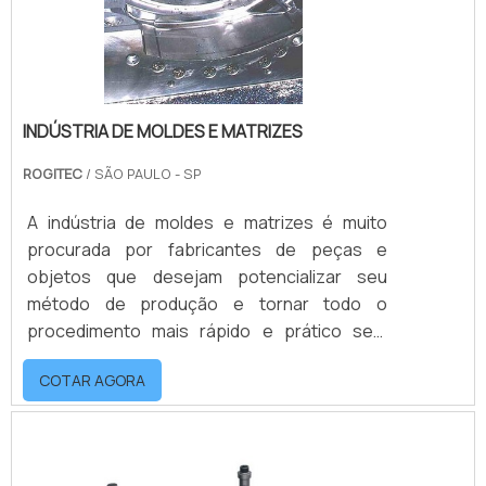
INDÚSTRIA DE MOLDES E MATRIZES
ROGITEC
/ SÃO PAULO - SP
A indústria de moldes e matrizes é muito
procurada por fabricantes de peças e
objetos que desejam potencializar seu
método de produção e tornar todo o
procedimento mais rápido e prático sem
perder a qualidade. Por serem itens muito
COTAR AGORA
versáteis estes moldes e matrizes podem
estar presentes nas mais diferentes áreas
do mercado.Além do mais, esse tipo de
produto tem forte atuação principalmente no