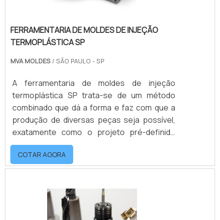
FERRAMENTARIA DE MOLDES DE INJEÇÃO
TERMOPLÁSTICA SP
MVA MOLDES
/ SÃO PAULO - SP
A ferramentaria de moldes de injeção
termoplástica SP trata-se de um método
combinado que dá a forma e faz com que a
produção de diversas peças seja possível,
exatamente como o projeto pré-definido
requisitou. Para isso, é extremamente
COTAR AGORA
necessário contar com um distribuidor de
molde de injeção termoplástica de
qualidade.O PRODUTO PODE CRIAR
DIVERSAS PEÇASCom esses moldes, a peça
é preenchida com plástico derretido,
mantendo as estruturas e dimensões exatas