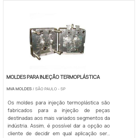
moldes e peças, essas empresas têm que
ser capazes de disponibilizar a seus clientes
diferentes tipos de moldes e quantidades de
demandas.Além do mais, é importante que
essas empresas possuam: Disponibilidade
de prazos e demandas; Equ.
MOLDES PARA INJEÇÃO TERMOPLÁSTICA
MVA MOLDES
/ SÃO PAULO - SP
Os moldes para injeção termoplástica são
fabricados para a injeção de peças
destinadas aos mais variados segmentos da
indústria. Assim, é possível dar a opção ao
cliente de decidir em qual aplicação será