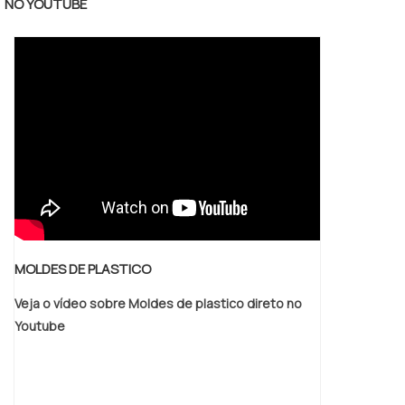
segmento automobilístico. Uma boa
NO YOUTUBE
empresa de fabricação de moldes e matrizes
pode confeccioná-los nos mais diferentes
tamanhos, formatos.
MOLDES DE PLASTICO
Veja o vídeo sobre Moldes de plastico direto no
Youtube