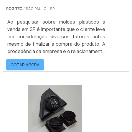
ROGITEC
/ SÃO PAULO - SP
Ao pesquisar sobre moldes plásticos a
venda em SP é importante que o cliente leve
em consideração diversos fatores antes
mesmo de finalizar a compra do produto. A
procedência da empresa e o relacionamento
com os seus clientes é tão importante
COTAR AGORA
quando o produto que ela fornece.Os
fabricantes de moldes plásticos fornecem
insumos para indústrias como
automobilística e de brinquedos, moldes de
características precisas para a fabricação
de uma peça plástica conforme
especificações do projeto. Desta fo.